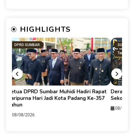
HIGHLIGHTS
DPRD SUMBAR
SUMBAR
Tanah Dat
y
Ketua DPRD Sumbar Muhidi Hadiri Rapat
Derasnya 
ti
Paripurna Hari Jadi Kota Padang Ke-357
Sekolah 
Tahun
08/08/20
08/08/2026