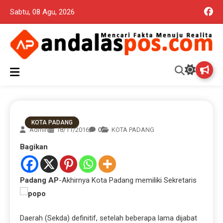
Sabtu, 08 Agu, 2026
Mencari Fakta Menuju Realita memuat ragam berita aktual dan
Andalas Pos Situs Berita
terpercaya seputar politik nasional, daerah dan ragam berita
lainnya yang mungkin terlewatkan oleh anda
Terpercaya
KOTA PADANG
Admin
18/11/2016
0
KOTA PADANG
Bagikan
Padang
AP
-Akhirnya Kota Padang memiliki Sekretaris
Daerah (Sekda) definitif, setelah beberapa lama dijabat