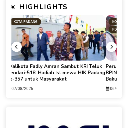
HIGHLIGHTS
KOTA PADANG
KOTA PA
PDAM
uh
Walikota Fadly Amran Sambut KRI Teluk
Perumda 
Kendari-518, Hadiah Istimewa HJK Padang
BPJN Sumb
ke-357 untuk Masyarakat
Baku Sun
07/08/2026
06/08/20