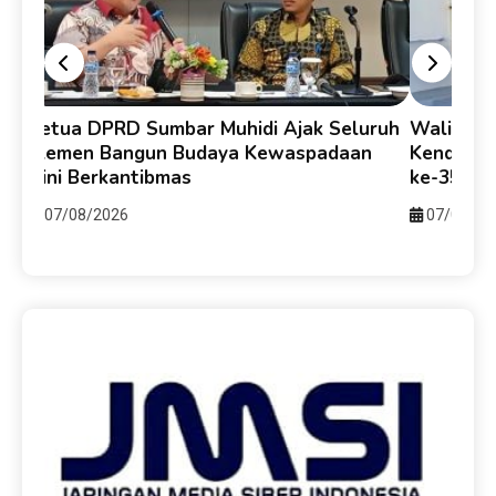
Ketua DPRD Sumbar Muhidi Ajak Seluruh
Walikota
Elemen Bangun Budaya Kewaspadaan
Kendari-
i
Dini Berkantibmas
ke-357 u
07/08/2026
07/08/20