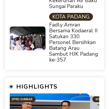
Kekeruhan Air Baku
Sungai Paraku
KOTA PADANG
Fadly Amran
Bersama Kodaeral II
Satukan 330
Personel Bersihkan
Batang Arau
Sambut HJK Padang
ke-357
HIGHLIGHTS
DPRD SUMBAR
KOTA PA