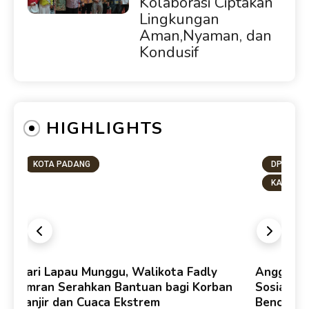
Kolaborasi Ciptakan
Lingkungan
Aman,Nyaman, dan
Kondusif
HIGHLIGHTS
KOTA PADANG
DPRD SU
KAB. PA
y
Dari Lapau Munggu, Walikota Fadly
Anggota D
Amran Serahkan Bantuan bagi Korban
Sosialis
Banjir dan Cuaca Ekstrem
Bencana 