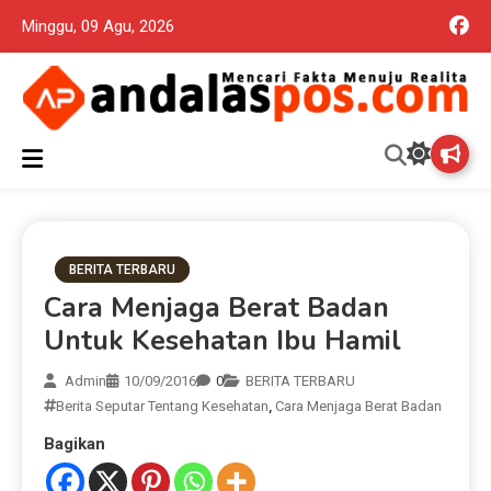
Minggu, 09 Agu, 2026
Mencari Fakta Menuju Realita memuat ragam berita aktual dan
Andalas Pos Situs Berita
terpercaya seputar politik nasional, daerah dan ragam berita
lainnya yang mungkin terlewatkan oleh anda
Terpercaya
BERITA TERBARU
Cara Menjaga Berat Badan
Untuk Kesehatan Ibu Hamil
Admin
10/09/2016
0
BERITA TERBARU
Berita Seputar Tentang Kesehatan
,
Cara Menjaga Berat Badan
Bagikan