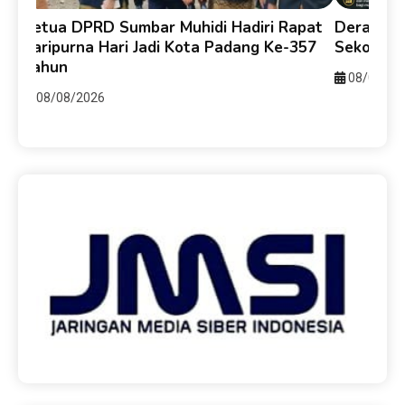
y
Ketua DPRD Sumbar Muhidi Hadiri Rapat
Derasnya 
ti
Paripurna Hari Jadi Kota Padang Ke-357
Sekolah 
Tahun
08/08/20
08/08/2026