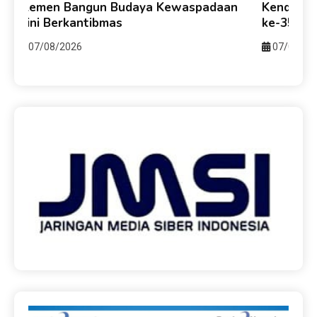
Elemen Bangun Budaya Kewaspadaan
Kendari-
i
Dini Berkantibmas
ke-357 u
07/08/2026
07/08/20