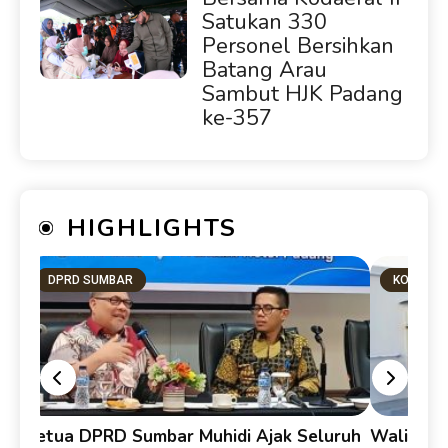
Satukan 330
Personel Bersihkan
Batang Arau
Sambut HJK Padang
ke-357
HIGHLIGHTS
DPRD SUMBAR
KOTA PA
Ketua DPRD Sumbar Muhidi Ajak Seluruh
Walikota