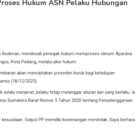
r Proses Hukum ASN Pelaku Hubungan
Rajo Budiman, mendesak penegak hukum memproses oknum Aparatur
gus, Kota Padang, melalui jalur hukum.
 Pembiaran akan menciptakan preseden buruk bagi kehidupan
Kamis (18/12/2025).
elalu menjerat, pelaku tetap melanggar aturan lain yang berlaku. I
insi Sumatera Barat Nomor 5 Tahun 2020 tentang Penyelenggaraan
 kesusilaan. Satpol PP memiliki kewenangan menindak. Saya berhar