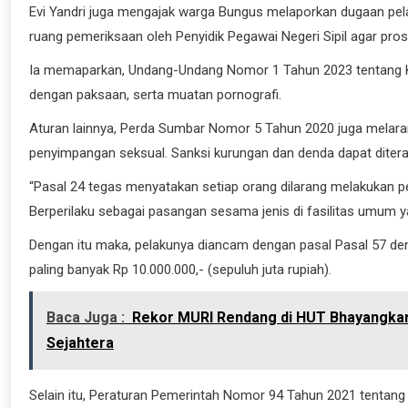
Evi Yandri juga mengajak warga Bungus melaporkan dugaan pe
ruang pemeriksaan oleh Penyidik Pegawai Negeri Sipil agar pros
Ia memaparkan, Undang-Undang Nomor 1 Tahun 2023 tentang KU
dengan paksaan, serta muatan pornografi.
Aturan lainnya, Perda Sumbar Nomor 5 Tahun 2020 juga melaran
penyimpangan seksual. Sanksi kurungan dan denda dapat diterapk
“Pasal 24 tegas menyatakan setiap orang dilarang melakukan p
Berperilaku sebagai pasangan sesama jenis di fasilitas umum 
Dengan itu maka, pelakunya diancam dengan pasal Pasal 57 den
paling banyak Rp 10.000.000,- (sepuluh juta rupiah).
Baca Juga :
Rekor MURI Rendang di HUT Bhayangka
Sejahtera
Selain itu, Peraturan Pemerintah Nomor 94 Tahun 2021 tentang 