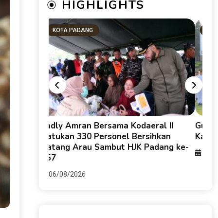
HIGHLIGHTS
KOTA PADANG
SU
g HKI dan
Fadly Amran Bersama Kodaeral II
Guber
keruhan
Satukan 330 Personel Bersihkan
Karti
Batang Arau Sambut HJK Padang ke-
06/0
357
06/08/2026