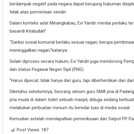
berdampak negatif pada negara dapat berujung hukuman disipli
tidak atas permintaan sendiri.
Dalam konteks adat Minangkabau, Evi Yandri menilai perilaku te
basandi Kitabullah”.
“Sanksi sosial komunal berlaku sesuai nagari, berupa pembinaan
meninggalkan nagari,”katanya.
Selain diproses secara hukum, Evi Yandri juga mendorong Pem
dari status Pegawai Negeri Sipil (PNS).
“Harus dipecat, tidak hanya dari guru, tapi diberhentikan dari da
Diketahui sebelumnya, Seorang oknum guru SMA pria di Padang
pria muda di dalam toilet sebuah masjid, diduga sedang berbu
melakukan perbuatan mesum itu beredar luas di media sosial.
Kemudian setelah mendapatkan pemeriksaan dari Satpol PP Pad
Post Views:
187