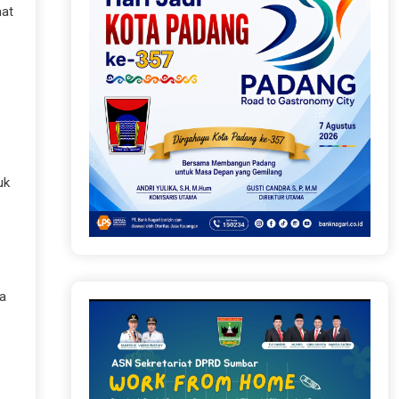
mat
uk
ga