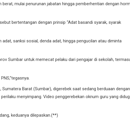
n berat, mulai penurunan jabatan hingga pemberhentian dengan hor
rsebut bertentangan dengan prinsip “Adat basandi syarak, syarak
 adat, sanksi sosial, denda adat, hingga pengucilan atau diminta
prov Sumbar untuk memecat pelaku dari pengajar di sekolah, termas
ri PNS,”tegasnya.
, Sumatera Barat (Sumbar), digerebek saat sedang berduaan dengan
at perilaku menyimpang. Video penggerebekan oknum guru yang didu
ang, keduanya dilepaskan.(**)