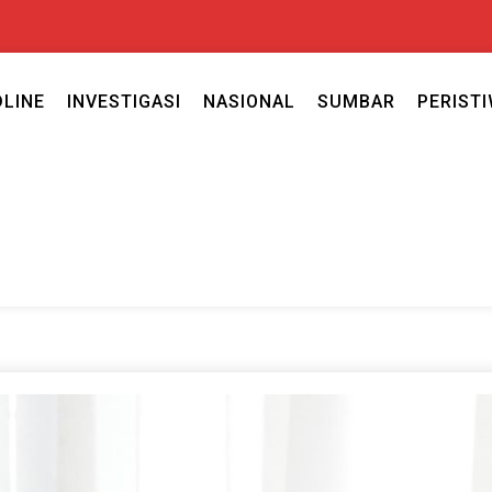
DLINE
INVESTIGASI
NASIONAL
SUMBAR
PERIST
ercaya seputar politik nasional, daerah dan ragam berita lainnya ya
caya