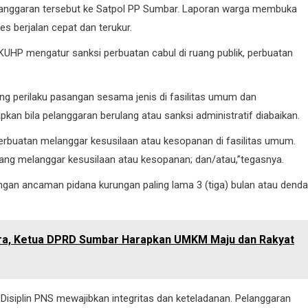
langgaran tersebut ke Satpol PP Sumbar. Laporan warga membuka
es berjalan cepat dan terukur.
HP mengatur sanksi perbuatan cabul di ruang publik, perbuatan
g perilaku pasangan sesama jenis di fasilitas umum dan
an bila pelanggaran berulang atau sanksi administratif diabaikan.
erbuatan melanggar kesusilaan atau kesopanan di fasilitas umum.
yang melanggar kesusilaan atau kesopanan; dan/atau,”tegasnya.
gan ancaman pidana kurungan paling lama 3 (tiga) bulan atau denda
ra, Ketua DPRD Sumbar Harapkan UMKM Maju dan Rakyat
Disiplin PNS mewajibkan integritas dan keteladanan. Pelanggaran