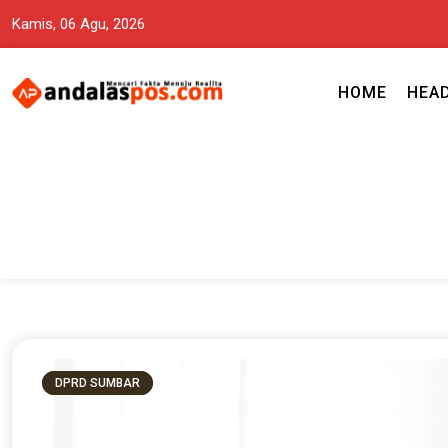
Kamis, 06 Agu, 2026
HOME
HEA
Mencari Fakta Menuju Realita memuat ragam berita aktual dan terp
Andalas Pos Situs Berita Terper
DPRD SUMBAR