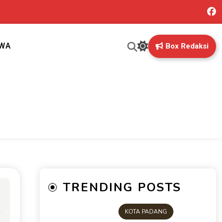
IWA
Box Redaksi
ng mungkin terlewatkan oleh anda
TRENDING POSTS
KOTA PADANG