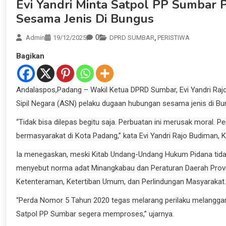
Evi Yandri Minta Satpol PP Sumba
Sesama Jenis Di Bungus
0
Admin
19/12/2025
DPRD SUMBAR
,
PERISTIWA
Bagikan
Andalaspos,Padang – Wakil Ketua DPRD Sumbar, Evi Yandri 
Sipil Negara (ASN) pelaku dugaan hubungan sesama jenis di Bun
“Tidak bisa dilepas begitu saja. Perbuatan ini merusak moral.
bermasyarakat di Kota Padang,” kata Evi Yandri Rajo Budiman, 
Ia menegaskan, meski Kitab Undang-Undang Hukum Pidana tidak s
menyebut norma adat Minangkabau dan Peraturan Daerah Prov
Ketenteraman, Ketertiban Umum, dan Perlindungan Masyarakat.
“Perda Nomor 5 Tahun 2020 tegas melarang perilaku melanggar
Satpol PP Sumbar segera memproses,” ujarnya.