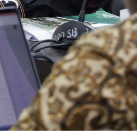
KOTA PADANG
PDAM
Perumda AM Padang Ganden
BPJN Sumbar Cari Solusi Ke
Air Baku Sungai Paraku
06/08/2026