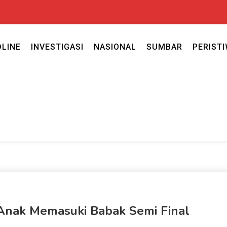
DLINE
INVESTIGASI
NASIONAL
SUMBAR
PERIST
ercaya seputar politik nasional, daerah dan ragam berita lainnya ya
caya
-Anak Memasuki Babak Semi Final