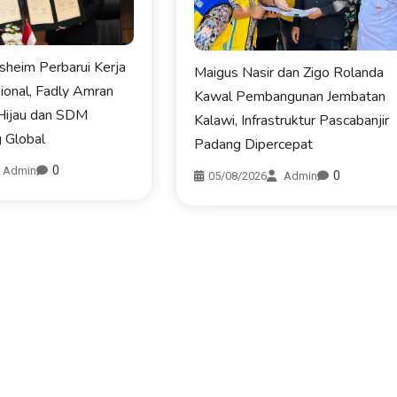
heim Perbarui Kerja
Maigus Nasir dan Zigo Rolanda
KOTA PADANG
ional, Fadly Amran
Kawal Pembangunan Jembatan
Hijau dan SDM
Kalawi, Infrastruktur Pascabanjir
 Global
Padang Dipercepat
0
Admin
0
05/08/2026
Admin
 Kembali Ukir
Padang-Hildesheim Perbarui Ker
ri dan Cinta Bawa Nama
Sama Internasional, Fadly Amra
 O2SN Nasional
Dorong Kota Hijau dan SDM Be
Saing Global
05/08/2026