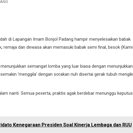
DANG
asidah di Lapangan Imam Bonjol Padang hampir menyelesaikan babak
k, remaja dan dewasa akan memasuki babak semi final, besok (Kami
rta menunjukkan semangat lomba yang luar biasa dengan menunjukkan
semakin ‘menggila’ dengan sorakan riuh disertai gerak tubuh mengik
malam nanti. Semua peserta, praktis agak berdebar menunggu keputu
idato Kenegaraan Presiden Soal Kinerja Lembaga dan RUU