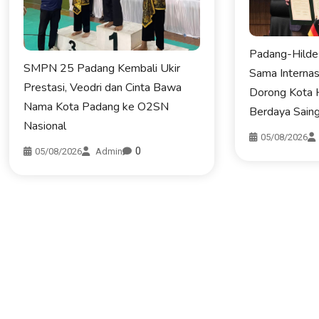
Padang-Hildes
SUMBAR
KOTA PADANG
SMPN 25 Padang Kembali Ukir
Sama Internas
PENDIDIKAN
Prestasi, Veodri dan Cinta Bawa
Dorong Kota 
Nama Kota Padang ke O2SN
Berdaya Saing
Nasional
05/08/2026
0
05/08/2026
Admin
Gubernur Mahyeldi Raih Penghargaan
SMPN 25 Padang
Kartika Pamong Praja Madya dari IPDN
Prestasi, Veod
Kota Padang ke
06/08/2026
05/08/2026