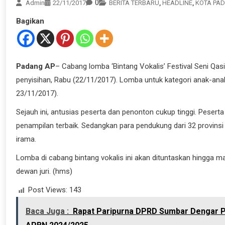
0
Admin
22/11/2017
BERITA TERBARU
,
HEADLINE
,
KOTA PA
Bagikan
Padang AP
– Cabang lomba ‘Bintang Vokalis’ Festival Seni Q
penyisihan, Rabu (22/11/2017). Lomba untuk kategori anak-ana
23/11/2017).
Sejauh ini, antusias peserta dan penonton cukup tinggi. Pese
penampilan terbaik. Sedangkan para pendukung dari 32 provinsi 
irama.
Lomba di cabang bintang vokalis ini akan dituntaskan hingga 
dewan juri. (hms)
Post Views:
143
Baca Juga :
Rapat Paripurna DPRD Sumbar Dengar P