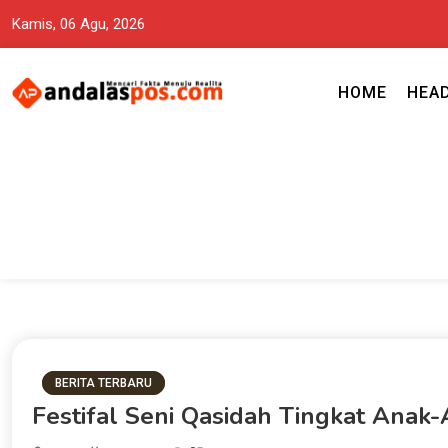
Kamis, 06 Agu, 2026
HOME
HEA
Mencari Fakta Menuju Realita memuat ragam berita aktual dan terp
Andalas Pos Situs Berita Terper
BERITA TERBARU
Festifal Seni Qasidah Tingkat Anak