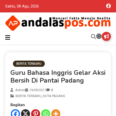
Sabtu, 08 Agu, 2026
Mencari Fakta Menuju Realita memuat ragam berita aktual dan
Andalas Pos Situs Berita
terpercaya seputar politik nasional, daerah dan ragam berita
lainnya yang mungkin terlewatkan oleh anda
Terpercaya
BERITA TERBARU
Guru Bahasa Inggris Gelar Aksi
Bersih Di Pantai Padang
Admin
19/09/2017
0
BERITA TERBARU
,
KOTA PADANG
Bagikan