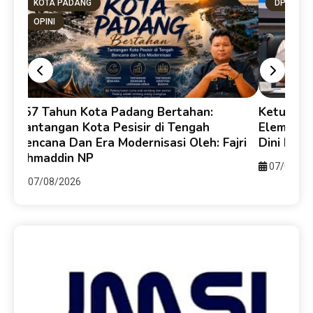
KOTA PADANG
DPRD SU
OPINI
357 Tahun Kota Padang Bertahan:
Ketua DP
e-
Tantangan Kota Pesisir di Tengah
Elemen B
Bencana Dan Era Modernisasi Oleh: Fajri
Dini Ber
Ahmaddin NP
07/08/20
07/08/2026