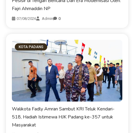
Pesisir di Tengah Bencana Dan Era Modernisasi Oleh:
Fajri Ahmaddin NP
07/08/2026
Admin
0
KOTA PADANG
Walikota Fadly Amran Sambut KRI Teluk Kendari-
518, Hadiah Istimewa HJK Padang ke-357 untuk
Masyarakat