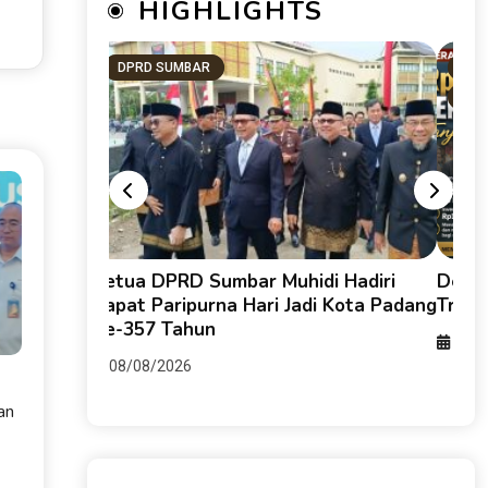
HIGHLIGHTS
DPRD SUMBAR
SU
Tana
likota
Ketua DPRD Sumbar Muhidi Hadiri
Deras
esepeda
Rapat Paripurna Hari Jadi Kota Padang
Trili
ure-X
Ke-357 Tahun
08/0
08/08/2026
an