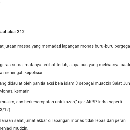
L
at jutaan massa yang memadati lapangan monas buru-buru bergeg
ngeras suara, matanya terlihat teduh, siapa pun yang melihatnya pasti
ira menengah kepolisian.
ang didaulat oleh panitia aksi bela islam 3 sebagai muadzin Salat Ju
 Monas, kemarin.
 muslim, dan berkesempatan untukazan,” ujar AKBP Indra seperti
3/12).
sanaan salat jumat akbar di lapangan monas tidak lepas dari peran
enjadi mudzin.