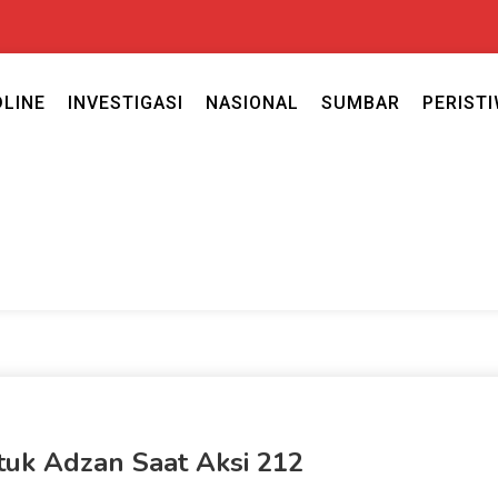
DLINE
INVESTIGASI
NASIONAL
SUMBAR
PERIST
ercaya seputar politik nasional, daerah dan ragam berita lainnya ya
caya
tuk Adzan Saat Aksi 212