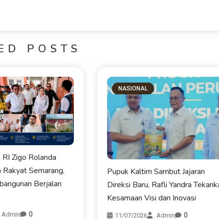
KOTA PADANG
ED POSTS
NASIONAL
Semarakkan HJK ke-357, Wa
Fadly Amran Lepas 3.000 P
Gowes Siti Nurbaya Advent
RI Zigo Rolanda
08/08/2026
h Rakyat Semarang,
Pupuk Kaltim Sambut Jajaran
bangunan Berjalan
Direksi Baru, Rafli Yandra Tekank
Kesamaan Visi dan Inovasi
0
Admin
0
11/07/2026
Admin