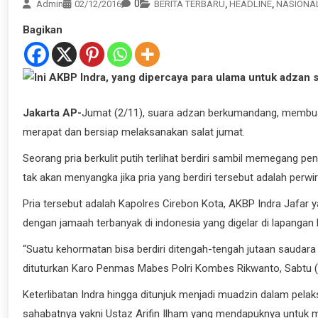
0
Admin
02/12/2016
BERITA TERBARU
,
HEADLINE
,
NASIONA
Bagikan
Jakarta AP-
Jumat (2/11), suara adzan berkumandang, membu
merapat dan bersiap melaksanakan salat jumat.
Seorang pria berkulit putih terlihat berdiri sambil memegang pe
tak akan menyangka jika pria yang berdiri tersebut adalah perw
Pria tersebut adalah Kapolres Cirebon Kota, AKBP Indra Jafar y
dengan jamaah terbanyak di indonesia yang digelar di lapangan
“Suatu kehormatan bisa berdiri ditengah-tengah jutaan saudara
dituturkan Karo Penmas Mabes Polri Kombes Rikwanto, Sabtu (
Keterlibatan Indra hingga ditunjuk menjadi muadzin dalam pelak
sahabatnya yakni Ustaz Arifin Ilham yang mendapuknya untuk m