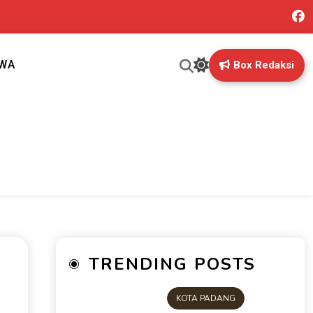
IWA
Box Redaksi
ng mungkin terlewatkan oleh anda
TRENDING POSTS
KOTA PADANG