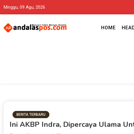
Minggu, 09 Agu, 2026
HOME
HEA
Mencari Fakta Menuju Realita memuat ragam berita aktual dan terp
Andalas Pos Situs Berita Terper
BERITA TERBARU
Ini AKBP Indra, Dipercaya Ulama Un