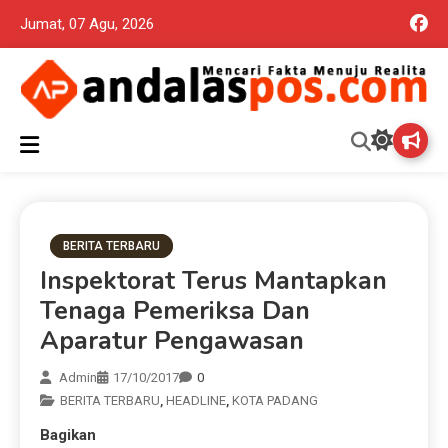
Jumat, 07 Agu, 2026
Mencari Fakta Menuju Realita memuat ragam berita aktual dan
Andalas Pos Situs Berita
terpercaya seputar politik nasional, daerah dan ragam berita
lainnya yang mungkin terlewatkan oleh anda
Terpercaya
BERITA TERBARU
Inspektorat Terus Mantapkan
Tenaga Pemeriksa Dan
Aparatur Pengawasan
Admin
17/10/2017
0
BERITA TERBARU
,
HEADLINE
,
KOTA PADANG
Bagikan