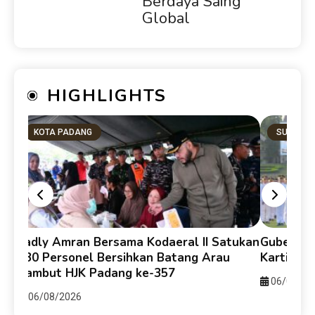
Berdaya Saing
Global
HIGHLIGHTS
KOTA PADANG
SUMBAR
Fadly Amran Bersama Kodaeral II Satukan
Gubernur
330 Personel Bersihkan Batang Arau
Kartika 
Sambut HJK Padang ke-357
06/08/20
06/08/2026