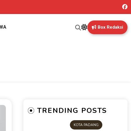
IWA
Box Redaksi
ng mungkin terlewatkan oleh anda
TRENDING POSTS
KOTA PADANG