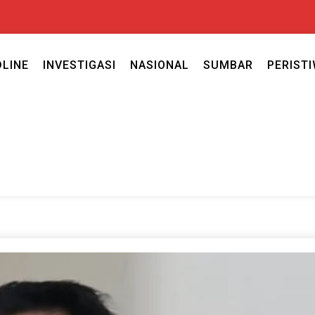
DLINE
INVESTIGASI
NASIONAL
SUMBAR
PERIST
ercaya seputar politik nasional, daerah dan ragam berita lainnya ya
caya