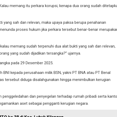
i. Kalau memang itu perkara korupsi, kenapa dua orang sudah ditetapk
KOTA PADANG
ukti yang sah dan relevan, maka upaya paksa berupa penahanan
PDAM
k menunda proses hukum jika perkara tersebut benar-benar merupaka
 kalau memang sudah terpenuhi dua alat bukti yang sah dan relevan,
orang yang sudah dijadikan tersangka?” ujarnya.
rsangka pada 29 Desember 2025.
Perumda AM Padang Ganden
BPJN Sumbar Cari Solusi Ke
oleh BNI kepada perusahaan milik BSN, yakni PT BNA atau PT Benal
Air Baku Sungai Paraku
itas tersebut diduga disalahgunakan hingga menimbulkan kerugian
06/08/2026
an penggeledahan dan penyegelan terhadap rumah pribadi serta kanto
engamankan aset sebagai pengganti kerugian negara.