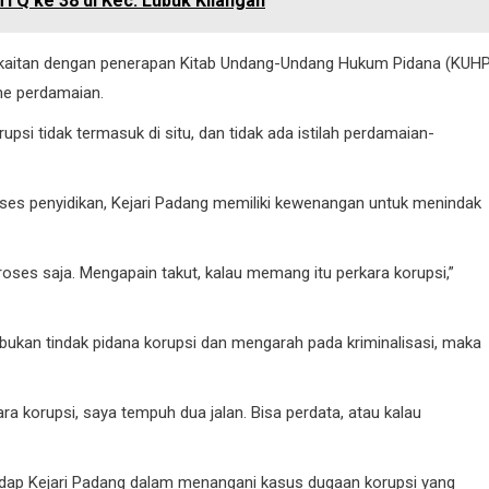
TQ ke 38 di Kec. Lubuk Kilangan
erkaitan dengan penerapan Kitab Undang-Undang Hukum Pidana (KUHP
me perdamaian.
psi tidak termasuk di situ, dan tidak ada istilah perdamaian-
es penyidikan, Kejari Padang memiliki kewenangan untuk menindak
es saja. Mengapain takut, kalau memang itu perkara korupsi,”
bukan tindak pidana korupsi dan mengarah pada kriminalisasi, maka
ra korupsi, saya tempuh dua jalan. Bisa perdata, atau kalau
.
adap Kejari Padang dalam menangani kasus dugaan korupsi yang