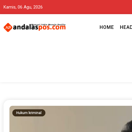
Kamis, 06 Agu, 2026
HOME
HEA
Mencari Fakta Menuju Realita memuat ragam berita aktual dan terp
Andalas Pos Situs Berita Terper
Hukum kriminal