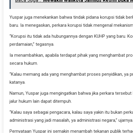
Baca Juga :
Mewakili Walikota Jamilus Resmi Buka M
Yuspar juga menekankan bahwa tindak pidana korupsi tidak b
baru. Ia menegaskan, perkara korupsi tidak mengenal mekanis
“Korupsi itu tidak ada hubungannya dengan KUHP yang baru. Koru
perdamaian,” tegasnya.
Ia menambahkan, apabila terdapat pihak yang menghambat pros
secara hukum.
“Kalau memang ada yang menghambat proses penyidikan, ya pros
katanya.
Namun, Yuspar juga mengingatkan bahwa jika perkara tersebut 
jalur hukum lain dapat ditempuh.
“Kalau saya sebagai pengacara, kalau saya yakin itu bukan perka
administrasi yang jadi masalah, ya administrasi negara,” ujarnya
Pernyataan Yuspar ini semakin menambah tekanan publik terh