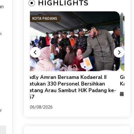
HIGHLIGHTS
an
KOTA PADANG
SU
n
g HKI dan
Fadly Amran Bersama Kodaeral II
Guber
keruhan
Satukan 330 Personel Bersihkan
Karti
Batang Arau Sambut HJK Padang ke-
06/0
357
06/08/2026
r