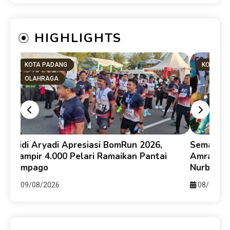
HIGHLIGHTS
KOTA PADANG
DPRD SUMB
Semarakkan HJK ke-357, Walikota Fadly
Ketua DPRD
Amran Lepas 3.000 Pesepeda Gowes Siti
Paripurna 
Nurbaya Adventure-X
Tahun
08/08/2026
08/08/2026