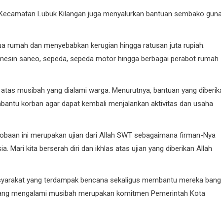
h Kecamatan Lubuk Kilangan juga menyalurkan bantuan sembako gun
KOTA PADANG
PDAM
a rumah dan menyebabkan kerugian hingga ratusan juta rupiah.
it, mesin saneo, sepeda, sepeda motor hingga berbagai perabot rumah
atas musibah yang dialami warga. Menurutnya, bantuan yang diberik
antu korban agar dapat kembali menjalankan aktivitas dan usaha
Perumda AM Padang Ganden
Cobaan ini merupakan ujian dari Allah SWT sebagaimana firman-Nya
BPJN Sumbar Cari Solusi Ke
Air Baku Sungai Paraku
Mari kita berserah diri dan ikhlas atas ujian yang diberikan Allah
06/08/2026
syarakat yang terdampak bencana sekaligus membantu mereka bang
yang mengalami musibah merupakan komitmen Pemerintah Kota