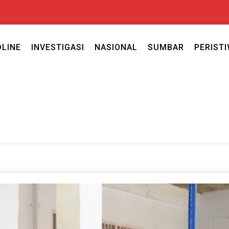
DLINE
INVESTIGASI
NASIONAL
SUMBAR
PERIST
ercaya seputar politik nasional, daerah dan ragam berita lainnya ya
caya