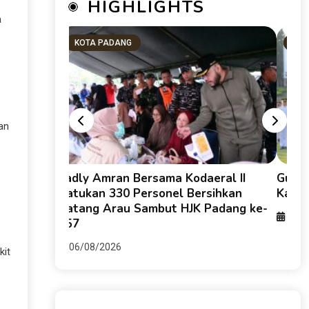
HIGHLIGHTS
a
KOTA PADANG
SU
an
g HKI dan
Fadly Amran Bersama Kodaeral II
Guber
keruhan
Satukan 330 Personel Bersihkan
Karti
Batang Arau Sambut HJK Padang ke-
06/0
357
06/08/2026
kit