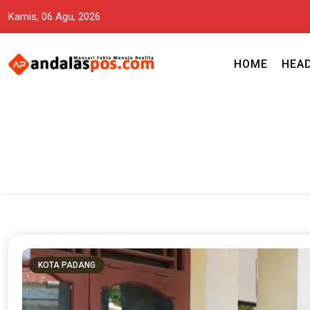
Kamis, 06 Agu, 2026
HOME
HEA
Mencari Fakta Menuju Realita memuat ragam berita aktual dan terp
Andalas Pos Situs Berita Terper
KOTA PADANG