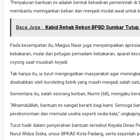
“Penyaluran bantuan ini adalah bentuk kehadiran pemerintah di
membantu meringankan beban dan menjadi modal awal untuk kemba
Baca Juga :
Kabid Rehab Rekon BPBD Sumbar Tutup B
Pada kesempatan itu, Maigus Nasir juga menyampaikan apresi
kebakaran, mulai dari petugas pemadam kebakaran, aparat keca
royong saat musibah terjadi.
Tak hanya itu, ia turut mengingatkan masyarakat agar mening
disebabkan oleh korsleting listrik yang masih menjadi salah s
Sementara itu, salah seorang korban, Nurmi (68), mengaku bers
“Alhamdulillah, bantuan ini sangat berarti bagi kami. Semoga b
perekonomian dan memulai usaha seperti sedia kala,” ungkapny
Turut hadir dalam penyerahan bantuan tersebut Kepala Dinas
Nurul Widya Siska, unsur BPKAD Kota Padang, serta sejumlah pe