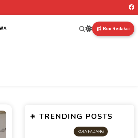
IWA
Box Redaksi
ng mungkin terlewatkan oleh anda
TRENDING POSTS
KOTA PADANG