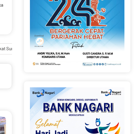
ka
gkat Sumbar