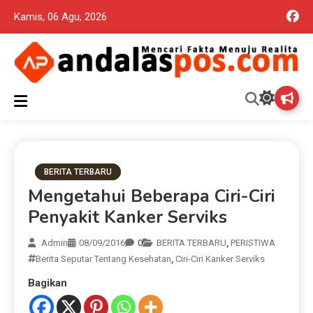
Kamis, 06 Agu, 2026
Mencari Fakta Menuju Realita memuat ragam berita aktual dan
Andalas Pos Situs Berita
terpercaya seputar politik nasional, daerah dan ragam berita
lainnya yang mungkin terlewatkan oleh anda
Terpercaya
BERITA TERBARU
Mengetahui Beberapa Ciri-Ciri
Penyakit Kanker Serviks
Admin
08/09/2016
0
BERITA TERBARU
,
PERISTIWA
Berita Seputar Tentang Kesehatan
,
Ciri-Ciri Kanker Serviks
Bagikan