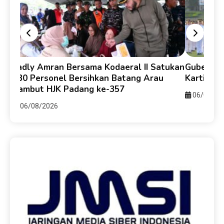
Fadly Amran Bersama Kodaeral II Satukan
Gubernur
330 Personel Bersihkan Batang Arau
Kartika 
Sambut HJK Padang ke-357
06/08/20
06/08/2026