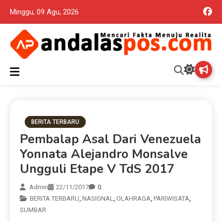
Minggu, 09 Agu, 2026
Mencari Fakta Menuju Realita memuat ragam berita aktual dan
Andalas Pos Situs Berita
terpercaya seputar politik nasional, daerah dan ragam berita
lainnya yang mungkin terlewatkan oleh anda
Terpercaya
BERITA TERBARU
Pembalap Asal Dari Venezuela
Yonnata Alejandro Monsalve
Ungguli Etape V TdS 2017
Admin
22/11/2017
0
BERITA TERBARU
,
NASIONAL
,
OLAHRAGA
,
PARIWISATA
,
SUMBAR