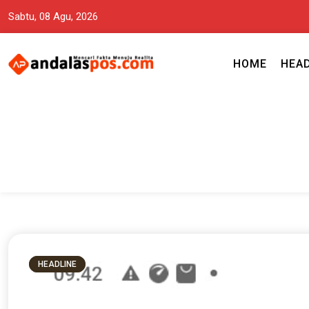
Sabtu, 08 Agu, 2026
HOME
HEA
Mencari Fakta Menuju Realita memuat ragam berita aktual dan terp
Andalas Pos Situs Berita Terper
HEADLINE