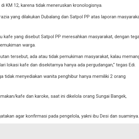
a di KM 12, karena tidak meneruskan kronologisnya.
azia yang dilakukan Dubalang dan Satpol PP atas laporan masyaraka
alau kafe yang disebut Satpol PP meresahkan masyarakat, dengan teg
a pemukiman warga.
ributan tersebut, ada atau tidak pemukiman masyarakat, kalau meman
ari lokasi kafe dan disekitarnya hanya ada pergudangan,” tegas Edi.
uga tidak menyediakan wanita penghibur hanya memiliki 2 orang
 makan/kafe dan karoke, saat ini dikelola orang Sungai Bangek,
atakan agar konfirmasi pada pengelola, yakni ibu Desi dan suaminya.