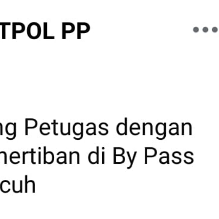
KOTA PADANG
Semarakkan HJK ke-357, Wa
Fadly Amran Lepas 3.000 P
Gowes Siti Nurbaya Advent
08/08/2026