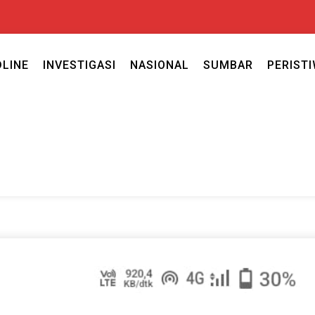
DLINE
INVESTIGASI
NASIONAL
SUMBAR
PERIST
ercaya seputar politik nasional, daerah dan ragam berita lainnya ya
caya