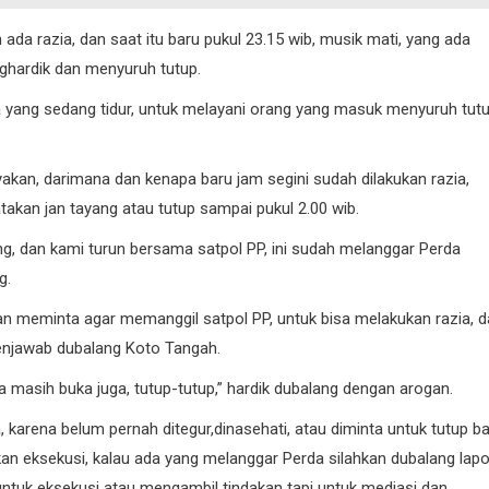
ada razia, dan saat itu baru pukul 23.15 wib, musik mati, yang ada
ghardik dan menyuruh tutup.
yang sedang tidur, untuk melayani orang yang masuk menyuruh tut
kan, darimana dan kenapa baru jam segini sudah dilakukan razia,
takan jan tayang atau tutup sampai pukul 2.00 wib.
g, dan kami turun bersama satpol PP, ini sudah melanggar Perda
g.
n meminta agar memanggil satpol PP, untuk bisa melakukan razia, 
enjawab dubalang Koto Tangah.
masih buka juga, tutup-tutup,” hardik dubalang dengan arogan.
, karena belum pernah ditegur,dinasehati, atau diminta untuk tutup ba
ukan eksekusi, kalau ada yang melanggar Perda silahkan dubalang lapo
ntuk eksekusi atau mengambil tindakan tapi untuk mediasi dan