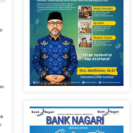
up
dan
ik
r