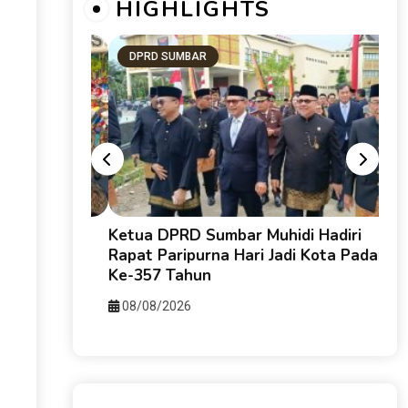
HIGHLIGHTS
DPRD SUMBAR
SU
Tana
likota
Ketua DPRD Sumbar Muhidi Hadiri
Deras
esepeda
Rapat Paripurna Hari Jadi Kota Padang
Trili
ure-X
Ke-357 Tahun
08/0
08/08/2026