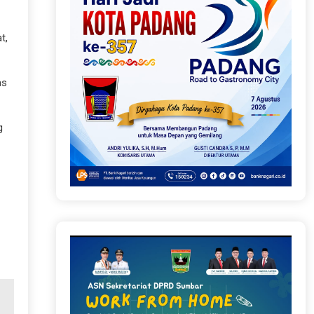
t,
as
g