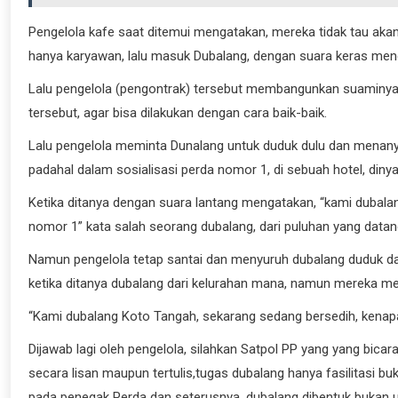
Pengelola kafe saat ditemui mengatakan, mereka tidak tau akan 
hanya karyawan, lalu masuk Dubalang, dengan suara keras men
Lalu pengelola (pengontrak) tersebut membangunkan suaminya 
tersebut, agar bisa dilakukan dengan cara baik-baik.
Lalu pengelola meminta Dunalang untuk duduk dulu dan menanya
padahal dalam sosialisasi perda nomor 1, di sebuah hotel, dinya
Ketika ditanya dengan suara lantang mengatakan, “kami dubalan
nomor 1” kata salah seorang dubalang, dari puluhan yang datan
Namun pengelola tetap santai dan menyuruh dubalang duduk da
ketika ditanya dubalang dari kelurahan mana, namun mereka m
“Kami dubalang Koto Tangah, sekarang sedang bersedih, kenapa 
Dijawab lagi oleh pengelola, silahkan Satpol PP yang yang bicara
secara lisan maupun tertulis,tugas dubalang hanya fasilitasi b
pada penegak Perda dan seterusnya, dubalang dibentuk bukan u