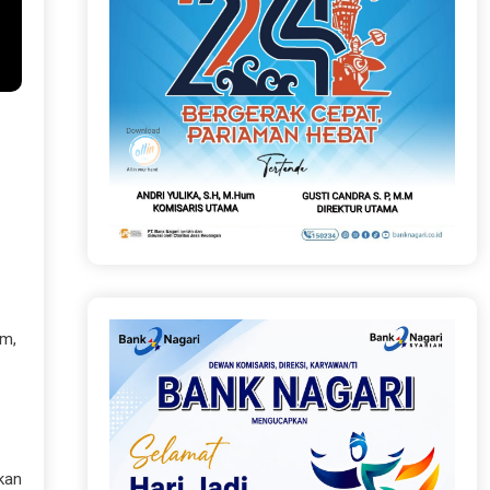
am,
ukan