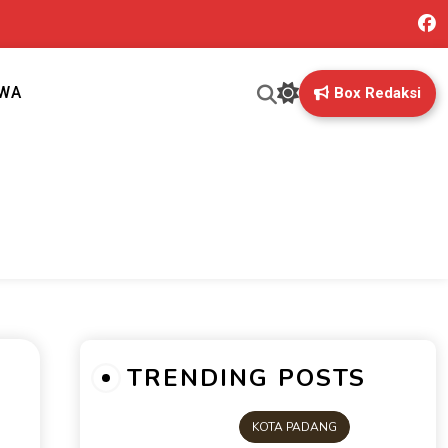
IWA
Box Redaksi
ng mungkin terlewatkan oleh anda
TRENDING POSTS
KOTA PADANG