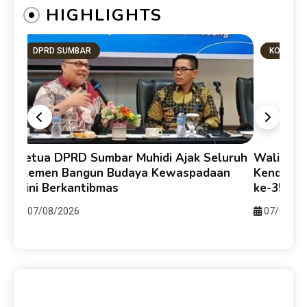
Ketua DPRD Sumbar Muhidi Ajak Seluruh
Walikota
Elemen Bangun Budaya Kewaspadaan
Kendari-
i
Dini Berkantibmas
ke-357 u
07/08/2026
07/08/20