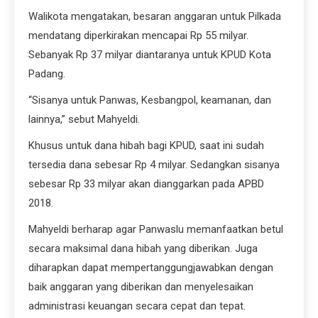
tersedia dana sebesar Rp 4 milyar. Sedangkan sisanya
sebesar Rp 33 milyar akan dianggarkan pada APBD
2018.
Mahyeldi berharap agar Panwaslu memanfaatkan betul
secara maksimal dana hibah yang diberikan. Juga
diharapkan dapat mempertanggungjawabkan dengan
baik anggaran yang diberikan dan menyelesaikan
administrasi keuangan secara cepat dan tepat.
“Panwaslu agar dapat melaksanakan tugas dengan baik,
serta mempertanggungjawabkan anggaran yang
diberikan,” tukas Mahyeldi.
Berdasarkan data KPUD Padang, Pemilihan Walikota
Padang 2018 digelar pada 27 Juni 2018. Sebelumnya
dilakukan sejumlah tahapan.(tf/du/yz)
Foto: Walikota Padang Mahyeldi menyerahkan NPHD