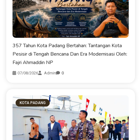
07/08/2026
Admin
0
KOTA PADANG
Walikota Fadly Amran Sambut KRI Teluk Kendari-
518, Hadiah Istimewa HJK Padang ke-357 untuk
Masyarakat
07/08/2026
Admin
0