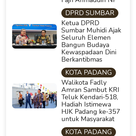
KOTA PADANG
Walikota Fadly
Amran Sambut KRI
Teluk Kendari-518,
Hadiah Istimewa
HJK Padang ke-357
untuk Masyarakat
KOTA PADANG
Perumda AM
Padang Gandeng
HKI dan BPJN
Sumbar Cari Solusi
Kekeruhan Air Baku
Sungai Paraku
KOTA PADANG
Fadly Amran