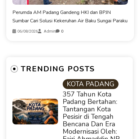
TRENDING POSTS
KOTA PADANG
357 Tahun Kota
Padang Bertahan:
Tantangan Kota
Pesisir di Tengah
Bencana Dan Era
Modernisasi Oleh:
Fajri Ahmaddin NP
DPRD SUMBAR
Ketua DPRD
Sumbar Muhidi Ajak
Seluruh Elemen
Bangun Budaya
Kewaspadaan Dini
Berkantibmas