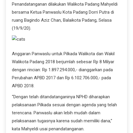
dengan rincian: Rp 1.897.294.000,- dianggarkan pada
Perubahan APBD 2017 dan Rp 6.102.706.000,- pada
APBD 2018.
“Dengan telah ditandatanganinya NPHD diharapkan
pelaksanaan Pilkada sesuai dengan agenda yang telah
terencana. Panwaslu akan lebih mudah dalam
pelaksanaan tugasnya karena sudah memiliki dana,”
kata Mahyeldi usai penandatanganan.
Walikota mengatakan, besaran anggaran untuk Pilkada
mendatang diperkirakan mencapai Rp 55 milyar.
Sebanyak Rp 37 milyar diantaranya untuk KPUD Kota
Padang.
“Sisanya untuk Panwas, Kesbangpol, keamanan, dan
lainnya,” sebut Mahyeldi.
Khusus untuk dana hibah bagi KPUD, saat ini sudah