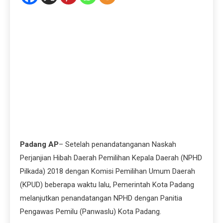
Padang AP
– Setelah penandatanganan Naskah
Perjanjian Hibah Daerah Pemilihan Kepala Daerah (NPHD
Pilkada) 2018 dengan Komisi Pemilihan Umum Daerah
(KPUD) beberapa waktu lalu, Pemerintah Kota Padang
melanjutkan penandatangan NPHD dengan Panitia
Pengawas Pemilu (Panwaslu) Kota Padang.
Penandatanganan dilakukan Walikota Padang Mahyeldi
bersama Ketua Panwaslu Kota Padang Dorri Putra di
ruang Bagindo Aziz Chan, Balaikota Padang, Selasa
(19/9/20).
Anggaran Panwaslu untuk Pilkada Walikota dan Wakil
Walikota Padang 2018 berjumlah sebesar Rp 8 Milyar