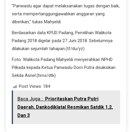
Pilkada kepada Ketua Panwaslu Dorri Putra disaksikan
Sekda Asnel.(hms/dtk)
Post Views:
184
Baca Juga :
Prioritaskan Putra Putri
Daerah, Dankodiklatal Resmikan Satdik 1,2,
Dan 3
Previous:
Mahyeldi Anak-Anak Merupakan Aset Berharga Dan Ber
Next:
Dinkes Padang Kerja Sama Dengan Fk Unand
admin