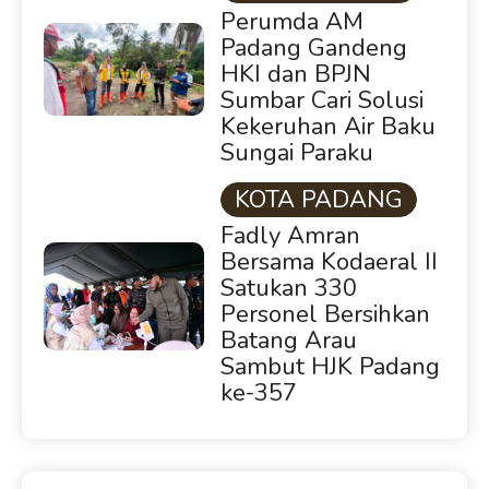
Bersama Kodaeral II
Satukan 330
Personel Bersihkan
Batang Arau
Sambut HJK Padang
ke-357
HIGHLIGHTS
DPRD SUMBAR
KOTA PA