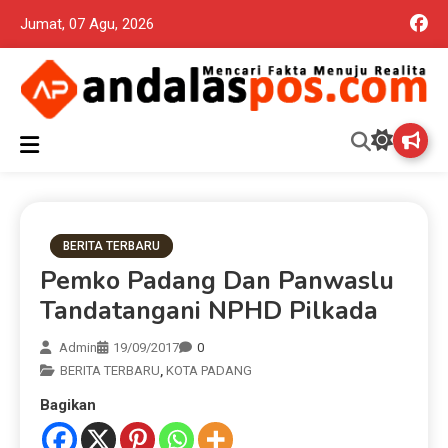
Jumat, 07 Agu, 2026
Mencari Fakta Menuju Realita memuat ragam berita aktual dan
Andalas Pos Situs Berita
terpercaya seputar politik nasional, daerah dan ragam berita
lainnya yang mungkin terlewatkan oleh anda
Terpercaya
BERITA TERBARU
Pemko Padang Dan Panwaslu
Tandatangani NPHD Pilkada
Admin
19/09/2017
0
BERITA TERBARU
,
KOTA PADANG
Bagikan