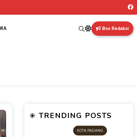
IWA
Box Redaksi
ng mungkin terlewatkan oleh anda
TRENDING POSTS
KOTA PADANG