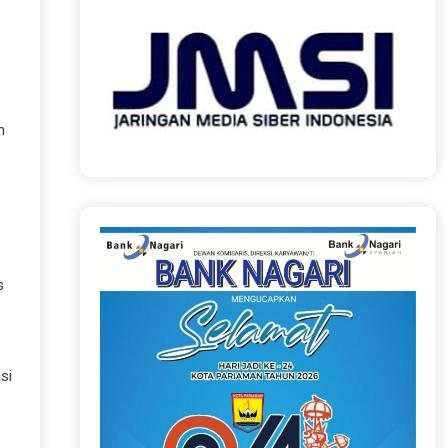
n
s
si