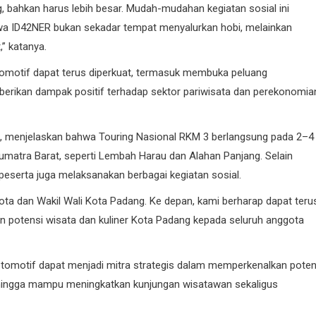
ng, bahkan harus lebih besar. Mudah-mudahan kegiatan sosial ini
hwa ID42NER bukan sekadar tempat menyalurkan hobi, melainkan
” katanya.
omotif dapat terus diperkuat, termasuk membuka peluang
erikan dampak positif terhadap sektor pariwisata dan perekonomia
g, menjelaskan bahwa Touring Nasional RKM 3 berlangsung pada 2–4
umatra Barat, seperti Lembah Harau dan Alahan Panjang. Selain
eserta juga melaksanakan berbagai kegiatan sosial.
ta dan Wakil Wali Kota Padang. Ke depan, kami berharap dapat teru
 potensi wisata dan kuliner Kota Padang kepada seluruh anggota
otomotif dapat menjadi mitra strategis dalam memperkenalkan poten
sehingga mampu meningkatkan kunjungan wisatawan sekaligus