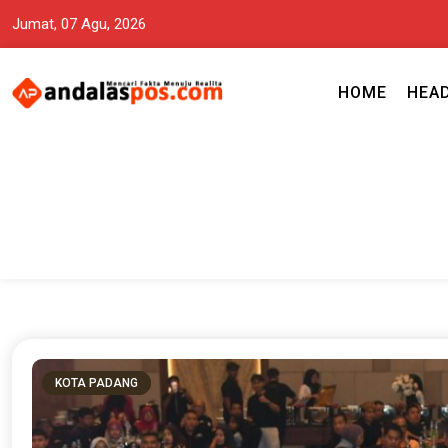
Jumat, 07 Agu, 2026
HOME
HEA
Mencari Fakta Menuju Realita memuat ragam berita aktual dan terp
Andalas Pos Situs Berita Terper
KOTA PADANG