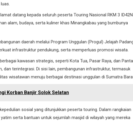
luas.
lamat datang kepada seluruh peserta Touring Nasional RKM 3 ID42
KOTA PADANG
han alam, budaya, serta kuliner khas Minangkabau yang bumbunya
PDAM
embangunan daerah melalui Program Unggulan (Progul) Jelajah Padang
erkuat infrastruktur pendukung, serta memperluas promosi wisata.
erbagai kawasan strategis, seperti Kota Tua, Pasar Raya, dan Panta
dan terintegrasi. Di sisi lain, pembangunan infrastruktur, termasuk
Perumda AM Padang Ganden
ilitas wisatawan menuju berbagai destinasi unggulan di Sumatra Bara
BPJN Sumbar Cari Solusi Ke
Air Baku Sungai Paraku
gi Korban Banjir Solok Selatan
06/08/2026
pedulian sosial yang ditunjukkan peserta touring. Dalam rangkaian
yatim serta bantuan untuk sejumlah masjid di wilayah yang mereka