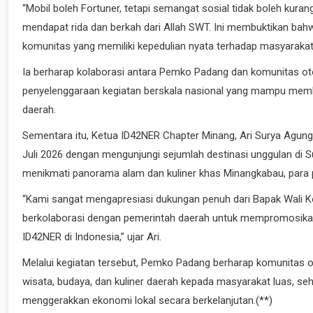
“Mobil boleh Fortuner, tetapi semangat sosial tidak boleh kura
mendapat rida dan berkah dari Allah SWT. Ini membuktikan ba
komunitas yang memiliki kepedulian nyata terhadap masyarakat,
Ia berharap kolaborasi antara Pemko Padang dan komunitas ot
penyelenggaraan kegiatan berskala nasional yang mampu memb
daerah.
Sementara itu, Ketua ID42NER Chapter Minang, Ari Surya Agun
Juli 2026 dengan mengunjungi sejumlah destinasi unggulan di S
menikmati panorama alam dan kuliner khas Minangkabau, para p
“Kami sangat mengapresiasi dukungan penuh dari Bapak Wali Ko
berkolaborasi dengan pemerintah daerah untuk mempromosikan
ID42NER di Indonesia,” ujar Ari.
Melalui kegiatan tersebut, Pemko Padang berharap komunitas 
wisata, budaya, dan kuliner daerah kepada masyarakat luas, 
menggerakkan ekonomi lokal secara berkelanjutan.(**)