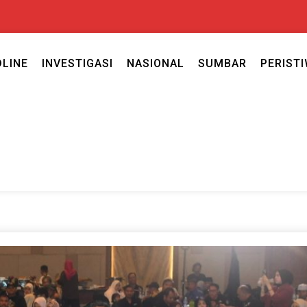
DLINE
INVESTIGASI
NASIONAL
SUMBAR
PERIST
ercaya seputar politik nasional, daerah dan ragam berita lainnya ya
caya