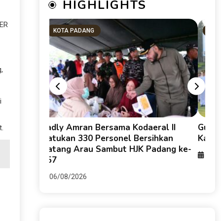
HIGHLIGHTS
NER
KOTA PADANG
SU
,
i
g HKI dan
Fadly Amran Bersama Kodaeral II
Guber
t.
keruhan
Satukan 330 Personel Bersihkan
Karti
Batang Arau Sambut HJK Padang ke-
06/0
357
06/08/2026