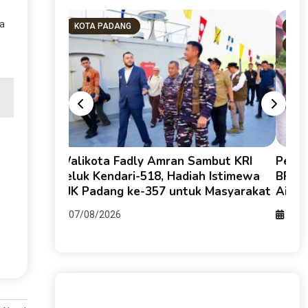
pa
KOTA PADANG
KOT
PD
Ajak
Walikota Fadly Amran Sambut KRI
Peru
daya
Teluk Kendari-518, Hadiah Istimewa
BPJN 
bmas
HJK Padang ke-357 untuk Masyarakat
Air B
07/08/2026
06/0