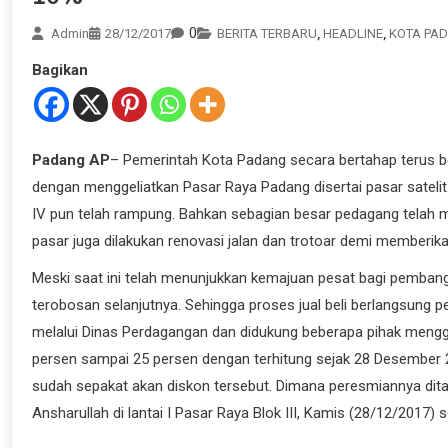
0
Admin
28/12/2017
BERITA TERBARU
,
HEADLINE
,
KOTA PA
Bagikan
Padang AP
– Pemerintah Kota Padang secara bertahap terus 
dengan menggeliatkan Pasar Raya Padang disertai pasar satelit l
IV pun telah rampung. Bahkan sebagian besar pedagang telah m
pasar juga dilakukan renovasi jalan dan trotoar demi memberi
Meski saat ini telah menunjukkan kemajuan pesat bagi pemba
terobosan selanjutnya. Sehingga proses jual beli berlangsung p
melalui Dinas Perdagangan dan didukung beberapa pihak menggel
persen sampai 25 persen dengan terhitung sejak 28 Desember 
sudah sepakat akan diskon tersebut. Dimana peresmiannya dita
Ansharullah di lantai I Pasar Raya Blok III, Kamis (28/12/2017) s