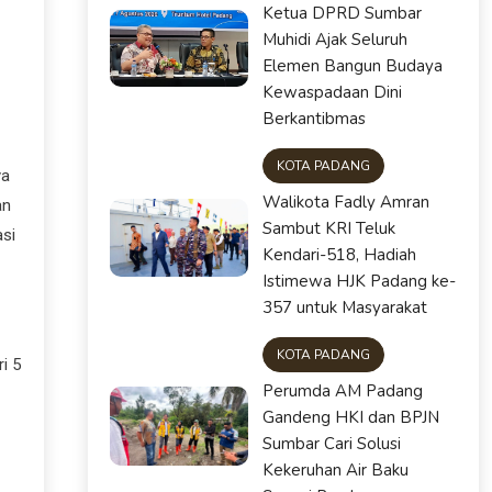
Ketua DPRD Sumbar
Muhidi Ajak Seluruh
Elemen Bangun Budaya
Kewaspadaan Dini
Berkantibmas
KOTA PADANG
ya
Walikota Fadly Amran
an
Sambut KRI Teluk
asi
Kendari-518, Hadiah
Istimewa HJK Padang ke-
357 untuk Masyarakat
KOTA PADANG
i 5
Perumda AM Padang
Gandeng HKI dan BPJN
Sumbar Cari Solusi
Kekeruhan Air Baku