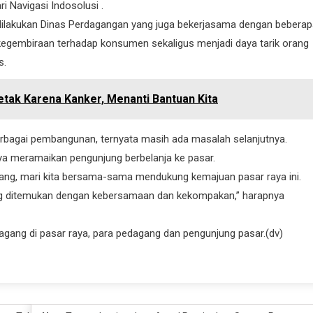
i Navigasi Indosolusi .
 dilakukan Dinas Perdagangan yang juga bekerjasama dengan bebera
DPRD SUMBAR
egembiraan terhadap konsumen sekaligus menjadi daya tarik orang
s.
etak Karena Kanker, Menanti Bantuan Kita
berbagai pembangunan, ternyata masih ada masalah selanjutnya.
nya meramaikan pengunjung berbelanja ke pasar.
Ketua DPRD Sumbar Muhidi 
agang, mari kita bersama-sama mendukung kemajuan pasar raya ini.
Seluruh Elemen Bangun Bu
Kewaspadaan Dini Berkanti
ang ditemukan dengan kebersamaan dan kekompakan,” harapnya
07/08/2026
gang di pasar raya, para pedagang dan pengunjung pasar.(dv)