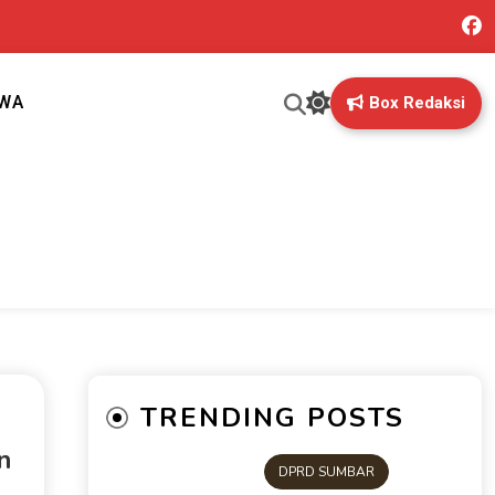
IWA
Box Redaksi
ng mungkin terlewatkan oleh anda
TRENDING POSTS
n
DPRD SUMBAR