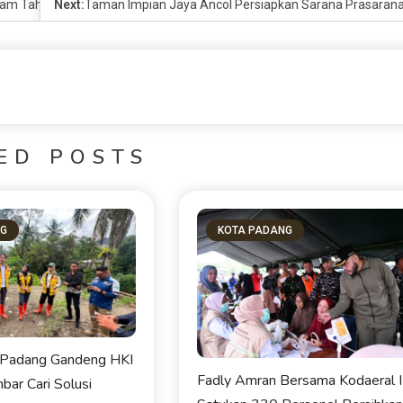
lam Tahun Baru
Next:
Taman Impian Jaya Ancol Persiapkan Sarana Prasaran
ED POSTS
NG
KOTA PADANG
Padang Gandeng HKI
Fadly Amran Bersama Kodaeral I
ar Cari Solusi