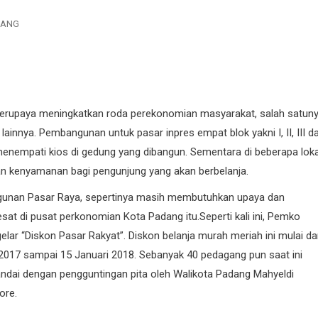
DANG
berupaya meningkatkan roda perekonomian masyarakat, salah satun
ainnya. Pembangunan untuk pasar inpres empat blok yakni I, II, III d
enempati kios di gedung yang dibangun. Sementara di beberapa lok
kan kenyamanan bagi pengunjung yang akan berbelanja.
ngunan Pasar Raya, sepertinya masih membutuhkan upaya dan
esat di pusat perkonomian Kota Padang itu.Seperti kali ini, Pemko
ar “Diskon Pasar Rakyat”. Diskon belanja murah meriah ini mulai dar
2017 sampai 15 Januari 2018. Sebanyak 40 pedagang pun saat ini
ndai dengan pengguntingan pita oleh Walikota Padang Mahyeldi
ore.