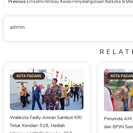
Previous:
Emzalmi Himbau Awasi Penyalahgunaan Narkoba di Ma
admin
RELAT
KOTA PADANG
KOTA PADA
Walikota Fadly Amran Sambut KRI
Perumda AM 
Teluk Kendari-518, Hadiah
dan BPJN Sumb