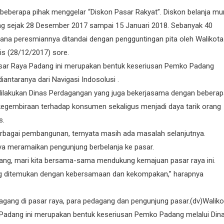
g beberapa pihak menggelar “Diskon Pasar Rakyat”. Diskon belanja mu
tung sejak 28 Desember 2017 sampai 15 Januari 2018. Sebanyak 40
mana peresmiannya ditandai dengan pengguntingan pita oleh Walikota
mis (28/12/2017) sore.
asar Raya Padang ini merupakan bentuk keseriusan Pemko Padang
iantaranya dari Navigasi Indosolusi .
 dilakukan Dinas Perdagangan yang juga bekerjasama dengan bebera
egembiraan terhadap konsumen sekaligus menjadi daya tarik orang
s.
berbagai pembangunan, ternyata masih ada masalah selanjutnya.
nya meramaikan pengunjung berbelanja ke pasar.
agang, mari kita bersama-sama mendukung kemajuan pasar raya ini.
ang ditemukan dengan kebersamaan dan kekompakan,” harapnya
gang di pasar raya, para pedagang dan pengunjung pasar.(dv)Waliko
 Padang ini merupakan bentuk keseriusan Pemko Padang melalui Din