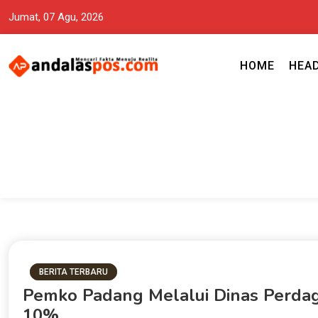
Jumat, 07 Agu, 2026
HOME
HEA
Mencari Fakta Menuju Realita memuat ragam berita aktual dan terp
Andalas Pos Situs Berita Terper
BERITA TERBARU
Pemko Padang Melalui Dinas Perda
10%