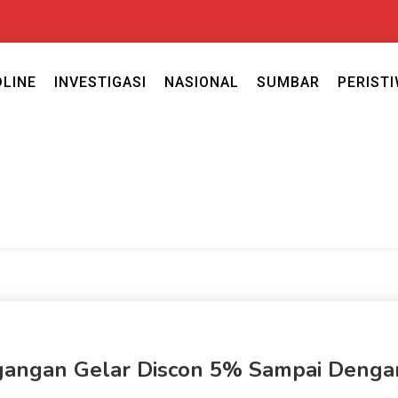
DLINE
INVESTIGASI
NASIONAL
SUMBAR
PERIST
ercaya seputar politik nasional, daerah dan ragam berita lainnya ya
caya
gangan Gelar Discon 5% Sampai Denga