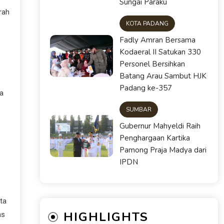
Sungai Paraku
rah
KOTA PADANG
Fadly Amran Bersama
Kodaeral II Satukan 330
Personel Bersihkan
Batang Arau Sambut HJK
Padang ke-357
pa
SUMBAR
Gubernur Mahyeldi Raih
Penghargaan Kartika
Pamong Praja Madya dari
IPDN
ta
HIGHLIGHTS
as