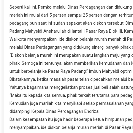
Seperti kali ini, Pemko melalui Dinas Perdagangan dan didukun
meriah ini mulai dari 5 persen sampai 25 persen dengan terhi
pedagang pun saat ini sudah sepakat akan diskon tersebut. Di
Padang Mahyeldi Ansharullah di lantai I Pasar Raya Blok III, Ka
Walikota menyampaikan, ide diskon belanja murah meriah di P
melalui Dinas Perdagangan yang didukung sinergi banyak pihak d
“Diskon belanja murah ini merupakan suatu langkah maju yang
pihak. Semoga ini tentunya, akan memberikan kemudahan dan k
untuk berbelanja ke Pasar Raya Padang,” imbuh Mahyeldi optimi
Dikatakannya, ketika masalah pasar telah dipecahkan melalui 
Yaitunya bagaimana menggeliatkan proses jual beli salah satu
“Maka itu kepada kita semua, pihak terkait terutama para ped
Kemudian juga marilah kita menyikapi setiap permasalahan y
didampingi Kepala Dinas Perdagangan Endrizal.
Dalam kesempatan itu juga hadir beberapa ketua himpunan peda
menyampaikan, ide diskon belanja murah meriah di Pasar Raya