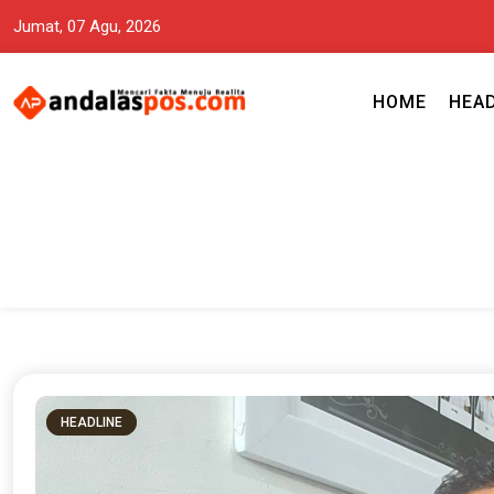
Jumat, 07 Agu, 2026
HOME
HEA
Mencari Fakta Menuju Realita memuat ragam berita aktual dan terp
Andalas Pos Situs Berita Terper
HEADLINE