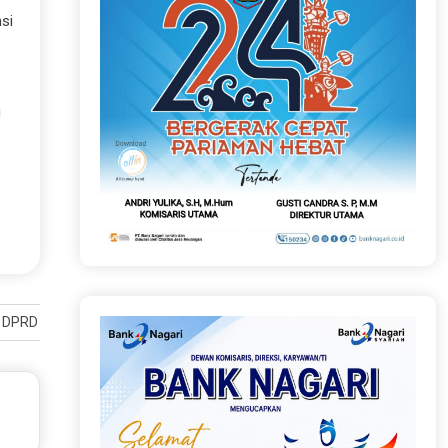
si
i
 DPRD Sumbar Asril Gelar Sosper No. 14 tahun 2018