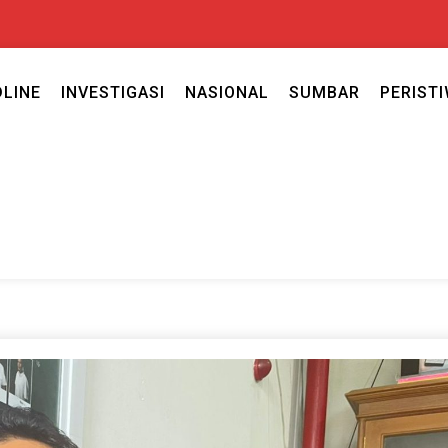
DLINE
INVESTIGASI
NASIONAL
SUMBAR
PERIST
ercaya seputar politik nasional, daerah dan ragam berita lainnya ya
caya