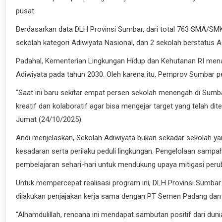
pusat.
Berdasarkan data DLH Provinsi Sumbar, dari total 763 SMA/SMK/
sekolah kategori Adiwiyata Nasional, dan 2 sekolah berstatus A
Padahal, Kementerian Lingkungan Hidup dan Kehutanan RI menarg
Adiwiyata pada tahun 2030. Oleh karena itu, Pemprov Sumbar p
“Saat ini baru sekitar empat persen sekolah menengah di Sumbar
kreatif dan kolaboratif agar bisa mengejar target yang telah dit
Jumat (24/10/2025).
Andi menjelaskan, Sekolah Adiwiyata bukan sekadar sekolah yang
kesadaran serta perilaku peduli lingkungan. Pengelolaan sampah, 
pembelajaran sehari-hari untuk mendukung upaya mitigasi perub
Untuk mempercepat realisasi program ini, DLH Provinsi Sumbar 
dilakukan penjajakan kerja sama dengan PT Semen Padang dan
“Alhamdulillah, rencana ini mendapat sambutan positif dari dun