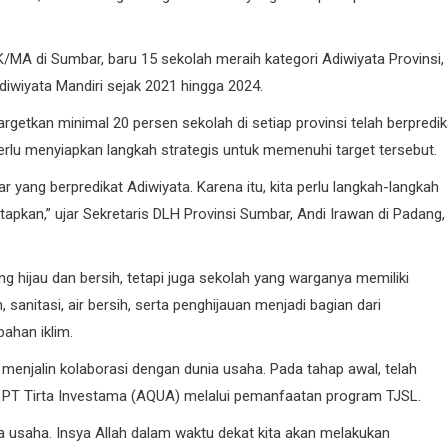
MA di Sumbar, baru 15 sekolah meraih kategori Adiwiyata Provinsi,
diwiyata Mandiri sejak 2021 hingga 2024.
KOTA PADANG
OPINI
etkan minimal 20 persen sekolah di setiap provinsi telah berpredik
erlu menyiapkan langkah strategis untuk memenuhi target tersebut.
 yang berpredikat Adiwiyata. Karena itu, kita perlu langkah-langkah
etapkan,” ujar Sekretaris DLH Provinsi Sumbar, Andi Irawan di Padang,
 hijau dan bersih, tetapi juga sekolah yang warganya memiliki
357 Tahun Kota Padang Ber
Tantangan Kota Pesisir di 
sanitasi, air bersih, serta penghijauan menjadi bagian dari
Bencana Dan Era Modernisas
ahan iklim.
Fajri Ahmaddin NP
menjalin kolaborasi dengan dunia usaha. Pada tahap awal, telah
07/08/2026
 PT Tirta Investama (AQUA) melalui pemanfaatan program TJSL.
ia usaha. Insya Allah dalam waktu dekat kita akan melakukan