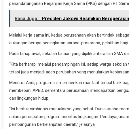
penandatanganan Perjanjian Kerja Sama (PKS) dengan PT Semen
Baca Juga :
Presiden Jokowi Resmikan Beroperasin
Melalui kerja sama ini, kedua perusahaan akan bertindak seba
dukungan berupa peningkatan sarana-prasarana, pelatihan bagi 
Pada tahap awal, sekolah binaan yang dipilih antara lain SM
“Kita berharap, melalui pendampingan ini, setiap warga sekola
tetapi juga menjadi agen perubahan yang menularkan kebiasaan 
Menurut Andi, program ini memberikan manfaat timbal balik ba
membebani APBD, sementara perusahaan mendapatkan penguatan 
dan lingkungan hidup.
“Ini bentuk simbiosis mutualisme yang sehat. Dunia usaha memp
dalam percepatan program prioritas lingkungan. Pendayagunaan
pembangunan berkelanjutan daerah,” jelasnya.