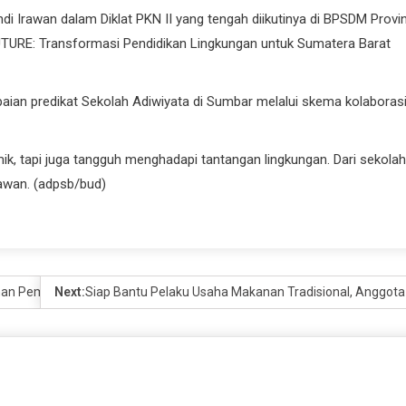
di Irawan dalam Diklat PKN II yang tengah diikutinya di BPSDM Provin
TURE: Transformasi Pendidikan Lingkungan untuk Sumatera Barat
aian predikat Sekolah Adiwiyata di Sumbar melalui skema kolaboras
ik, tapi juga tangguh menghadapi tantangan lingkungan. Dari sekolah
Irawan. (adpsb/bud)
an Pemenuhan Gizi di Daerah
Next:
Siap Bantu Pelaku Usaha Makanan Tradisional, Anggota