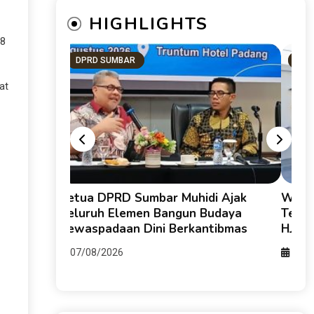
HIGHLIGHTS
 8
DPRD SUMBAR
KOT
at
tahan:
Ketua DPRD Sumbar Muhidi Ajak
Walik
Tengah
Seluruh Elemen Bangun Budaya
Teluk
i Oleh:
Kewaspadaan Dini Berkantibmas
HJK P
07/08/2026
07/0