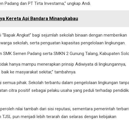
 Padang dan PT Tirta Investama,” ungkap Andi.
ya Kereta Api Bandara Minangkabau
gai “Bapak Angkat” bagi sejumlah sekolah binaan dengan memberikan
warga sekolah, serta penguatan kapasitas pengelolaan lingkungan.
A dan SMK Semen Padang serta SMKN 2 Gunung Talang, Kabupaten Solo
h tidak hanya mampu menerapkan prinsip Adiwiyata di lingkungannya,
baik ke masyarakat sekitar,” tambahnya.
gi semua pihak. Sekolah terbantu dalam pengelolaan lingkungan tanp
citra positif sebagai pelaku usaha yang peduli terhadap pendidik
eroleh nilai tambah dari sisi reputasi, sementara pemerintah terban
 TJSL pun menjadi lebih terarah dan selaras dengan kebijakan