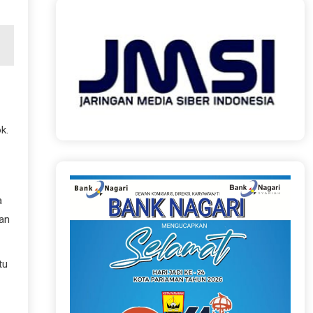
k.
a
an
tu