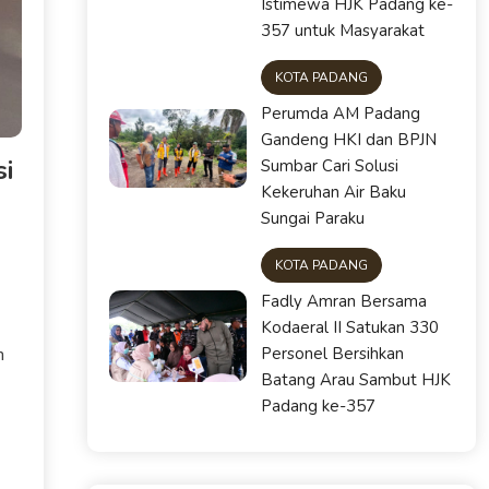
Istimewa HJK Padang ke-
357 untuk Masyarakat
KOTA PADANG
Perumda AM Padang
Gandeng HKI dan BPJN
i
Sumbar Cari Solusi
Kekeruhan Air Baku
Sungai Paraku
KOTA PADANG
Fadly Amran Bersama
Kodaeral II Satukan 330
Personel Bersihkan
n
Batang Arau Sambut HJK
Padang ke-357