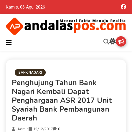
Kamis, 06 Agu, 2026
Mencari Fakta Menuju Realita memuat ragam berita aktual dan
Andalas Pos Situs Berita
terpercaya seputar politik nasional, daerah dan ragam berita
lainnya yang mungkin terlewatkan oleh anda
Terpercaya
BANK NAGARI
Penghujung Tahun Bank
Nagari Kembali Dapat
Penghargaan ASR 2017 Unit
Syariah Bank Pembangunan
Daerah
Admin
12/12/2017
0