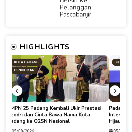
Bersih Ke
Pelanggan
Pascabanjir
HIGHLIGHTS
KOTA PADANG
KOTA PA
PENDIDIKAN
SMPN 25 Padang Kembali Ukir Prestasi,
Padang-H
Veodri dan Cinta Bawa Nama Kota
Internasi
Padang ke O2SN Nasional
Hijau da
05/08/2026
05/08/20