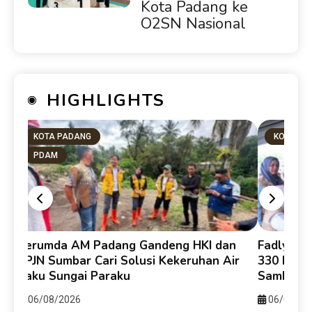
Kota Padang ke
O2SN Nasional
HIGHLIGHTS
KOTA PADANG
KOTA PA
PDAM
uk
Perumda AM Padang Gandeng HKI dan
Fadly Am
ang
BPJN Sumbar Cari Solusi Kekeruhan Air
330 Pers
Baku Sungai Paraku
Sambut H
06/08/2026
06/08/20