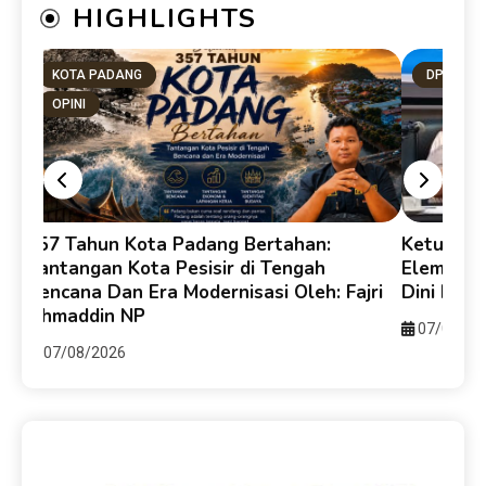
HIGHLIGHTS
KOTA PADANG
DPRD SU
OPINI
357 Tahun Kota Padang Bertahan:
Ketua DP
e-
Tantangan Kota Pesisir di Tengah
Elemen B
Bencana Dan Era Modernisasi Oleh: Fajri
Dini Ber
Ahmaddin NP
07/08/20
07/08/2026