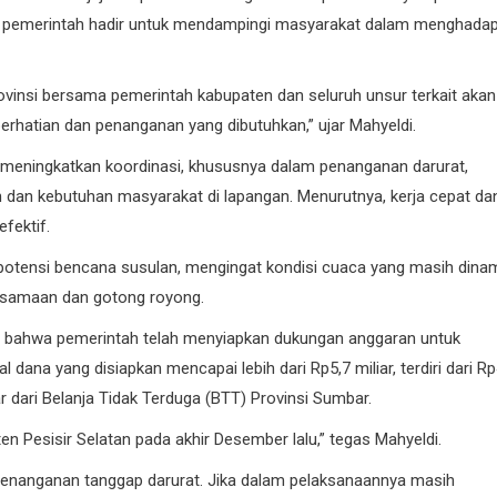
a pemerintah hadir untuk mendampingi masyarakat dalam menghadap
KOTA PADANG
rovinsi bersama pemerintah kabupaten dan seluruh unsur terkait akan
PDAM
rhatian dan penanganan yang dibutuhkan,” ujar Mahyeldi.
s meningkatkan koordinasi, khususnya dalam penanganan darurat,
 dan kebutuhan masyarakat di lapangan. Menurutnya, kerja cepat da
fektif.
otensi bencana susulan, mengingat kondisi cuaca yang masih dinam
Perumda AM Padang Ganden
rsamaan dan gotong royong.
BPJN Sumbar Cari Solusi Ke
Air Baku Sungai Paraku
 bahwa pemerintah telah menyiapkan dukungan anggaran untuk
ana yang disiapkan mencapai lebih dari Rp5,7 miliar, terdiri dari R
06/08/2026
ar dari Belanja Tidak Terduga (BTT) Provinsi Sumbar.
n Pesisir Selatan pada akhir Desember lalu,” tegas Mahyeldi.
penanganan tanggap darurat. Jika dalam pelaksanaannya masih