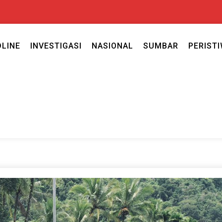
DLINE
INVESTIGASI
NASIONAL
SUMBAR
PERIST
ercaya seputar politik nasional, daerah dan ragam berita lainnya ya
caya