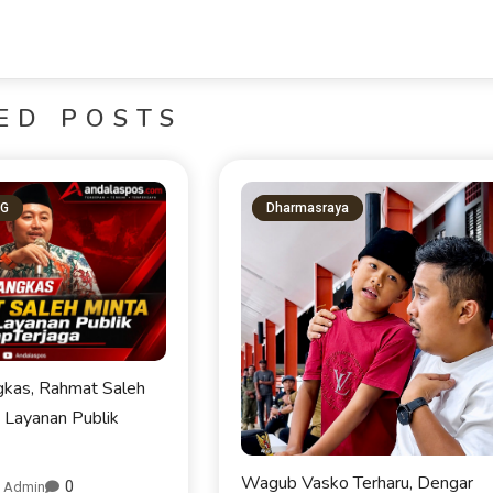
ED POSTS
NG
Dharmasraya
kas, Rahmat Saleh
s Layanan Publik
Wagub Vasko Terharu, Dengar
0
Admin