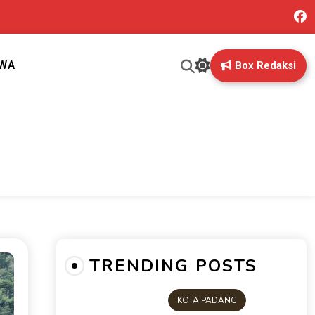
IWA
Box Redaksi
ng mungkin terlewatkan oleh anda
TRENDING POSTS
KOTA PADANG