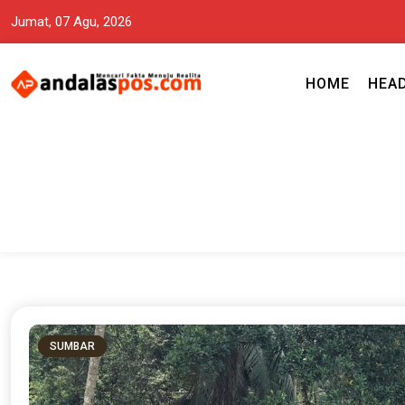
Jumat, 07 Agu, 2026
HOME
HEA
Mencari Fakta Menuju Realita memuat ragam berita aktual dan terp
Andalas Pos Situs Berita Terper
SUMBAR