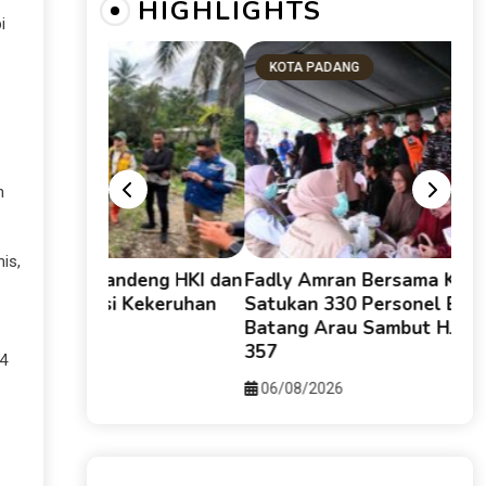
HIGHLIGHTS
i
KOTA PADANG
SU
n
is,
g HKI dan
Fadly Amran Bersama Kodaeral II
Guber
keruhan
Satukan 330 Personel Bersihkan
Karti
Batang Arau Sambut HJK Padang ke-
06/0
357
p4
06/08/2026