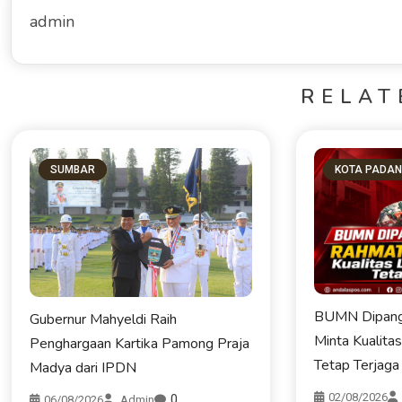
admin
RELAT
SUMBAR
KOTA PADA
BUMN Dipang
Gubernur Mahyeldi Raih
Minta Kualita
Penghargaan Kartika Pamong Praja
Tetap Terjaga
Madya dari IPDN
02/08/2026
0
06/08/2026
Admin