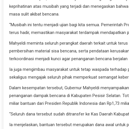
keprihatinan atas musibah yang terjadi dan menegaskan bahw
masa sulit akibat bencana.
“Musibah ini tentu menjadi ujian bagi kita semua. Pemerintah P
terus hadir, memastikan masyarakat terdampak mendapatkan pe
Mahyeldi meminta seluruh perangkat daerah terkait untuk teru
pembersihan material sisa bencana, serta pendataan kerusakan
terkoordinasi menjadi kunci agar penanganan bencana berjalan e
Ia juga mengimbau masyarakat untuk tetap waspada terhadap p
sekaligus mengajak seluruh pihak memperkuat semangat kebe
Dalam kesempatan tersebut, Gubernur Mahyeldi menyampaikan
penanganan dampak bencana di Kabupaten Pesisir Selatan. Total d
miliar bantuan dari Presiden Republik Indonesia dan Rp1,73 mili
“Seluruh dana tersebut sudah ditransfer ke Kas Daerah Kabupate
Ia menjelaskan, bantuan tersebut merupakan dana awal untuk 