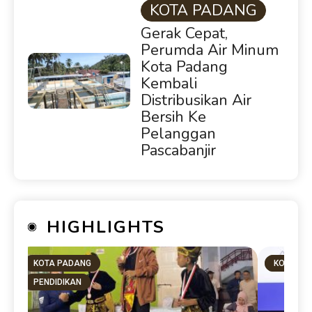
KOTA PADANG
Gerak Cepat,
Perumda Air Minum
Kota Padang
Kembali
Distribusikan Air
Bersih Ke
Pelanggan
Pascabanjir
HIGHLIGHTS
KOTA PADANG
KOTA PA
PENDIDIKAN