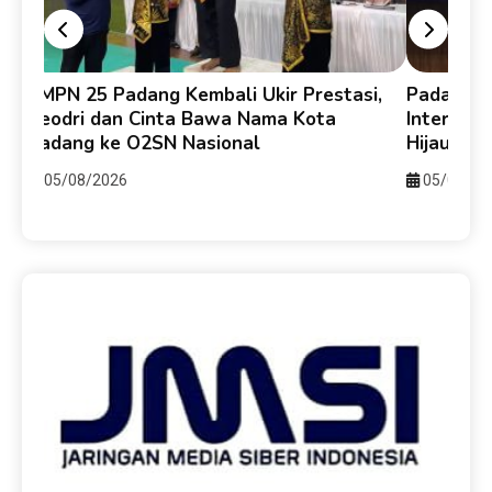
SMPN 25 Padang Kembali Ukir Prestasi,
Padang-H
Veodri dan Cinta Bawa Nama Kota
Internasi
Padang ke O2SN Nasional
Hijau da
05/08/2026
05/08/20