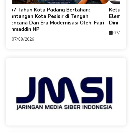
357 Tahun Kota Padang Bertahan:
Ketua DP
e-
Tantangan Kota Pesisir di Tengah
Elemen B
Bencana Dan Era Modernisasi Oleh: Fajri
Dini Ber
Ahmaddin NP
07/08/20
07/08/2026