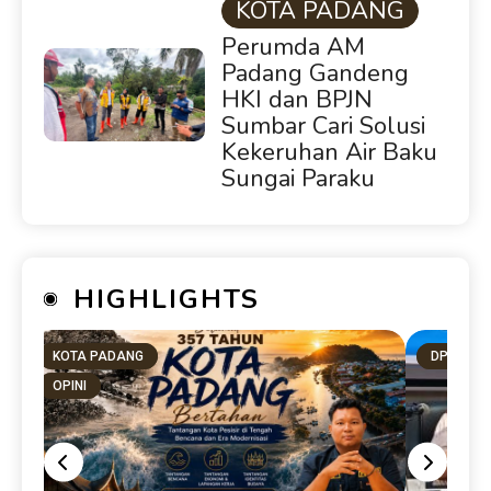
KOTA PADANG
Perumda AM
Padang Gandeng
HKI dan BPJN
Sumbar Cari Solusi
Kekeruhan Air Baku
Sungai Paraku
HIGHLIGHTS
KOTA PADANG
DPRD SU
OPINI