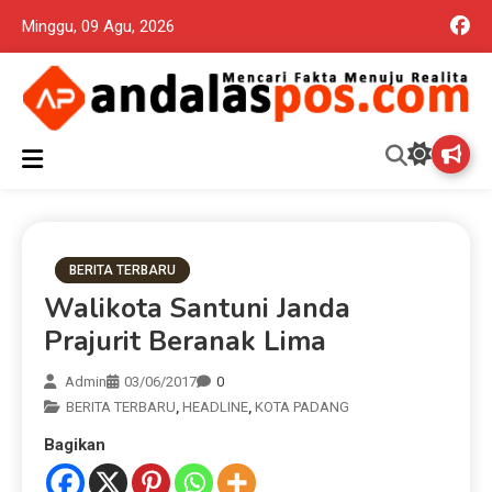
Minggu, 09 Agu, 2026
Mencari Fakta Menuju Realita memuat ragam berita aktual dan
Andalas Pos Situs Berita
terpercaya seputar politik nasional, daerah dan ragam berita
lainnya yang mungkin terlewatkan oleh anda
Terpercaya
BERITA TERBARU
Walikota Santuni Janda
Prajurit Beranak Lima
Admin
03/06/2017
0
BERITA TERBARU
,
HEADLINE
,
KOTA PADANG
Bagikan