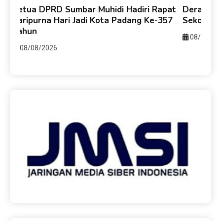
y
Ketua DPRD Sumbar Muhidi Hadiri Rapat
Derasnya 
ti
Paripurna Hari Jadi Kota Padang Ke-357
Sekolah 
Tahun
08/08/20
08/08/2026