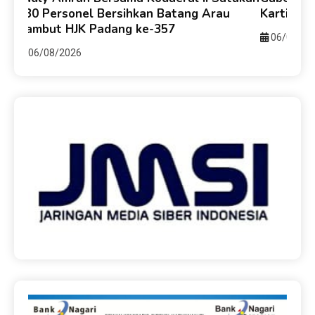
330 Personel Bersihkan Batang Arau
Kartika 
Sambut HJK Padang ke-357
06/08/20
06/08/2026