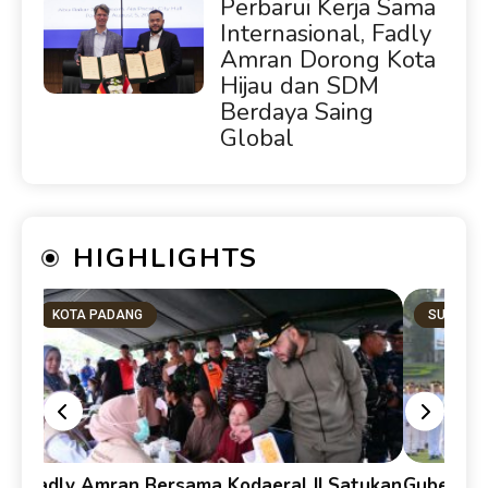
Perbarui Kerja Sama
Internasional, Fadly
Amran Dorong Kota
Hijau dan SDM
Berdaya Saing
Global
HIGHLIGHTS
KOTA PADANG
SUMBAR
Fadly Amran Bersama Kodaeral II Satukan
Gubernur