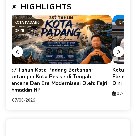
HIGHLIGHTS
KOTA PADANG
DPRD SU
OPINI
357 Tahun Kota Padang Bertahan:
Ketua DP
e-
Tantangan Kota Pesisir di Tengah
Elemen B
Bencana Dan Era Modernisasi Oleh: Fajri
Dini Ber
Ahmaddin NP
07/08/20
07/08/2026