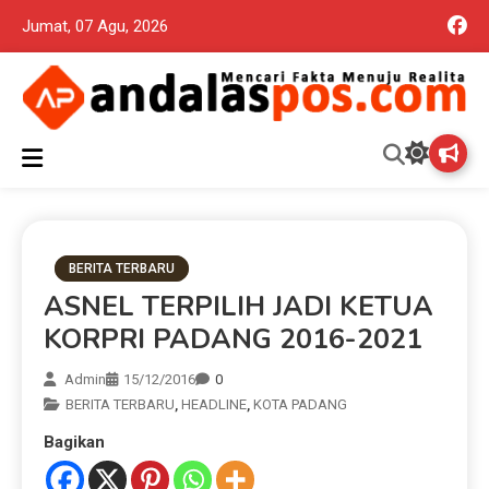
Jumat, 07 Agu, 2026
Mencari Fakta Menuju Realita memuat ragam berita aktual dan
Andalas Pos Situs Berita
terpercaya seputar politik nasional, daerah dan ragam berita
lainnya yang mungkin terlewatkan oleh anda
Terpercaya
BERITA TERBARU
ASNEL TERPILIH JADI KETUA
KORPRI PADANG 2016-2021
Admin
15/12/2016
0
BERITA TERBARU
,
HEADLINE
,
KOTA PADANG
Bagikan