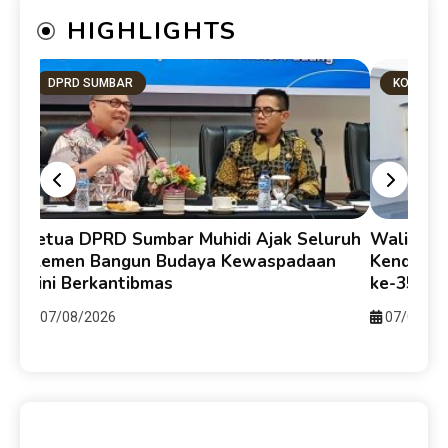
HIGHLIGHTS
DPRD SUMBAR
KOTA PA
Ketua DPRD Sumbar Muhidi Ajak Seluruh
Walikota
Elemen Bangun Budaya Kewaspadaan
Kendari-
i
Dini Berkantibmas
ke-357 u
07/08/2026
07/08/20