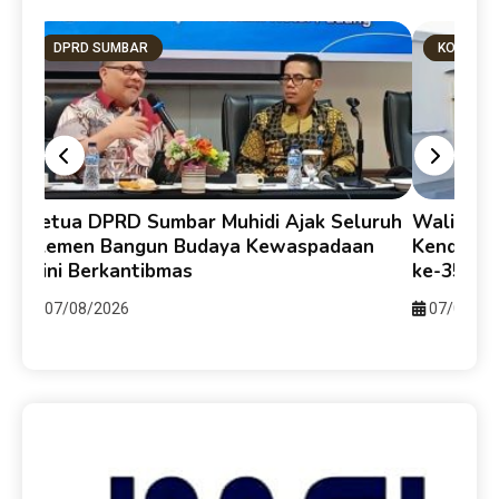
DPRD SUMBAR
KOTA PA
Ketua DPRD Sumbar Muhidi Ajak Seluruh
Walikota
Elemen Bangun Budaya Kewaspadaan
Kendari-
i
Dini Berkantibmas
ke-357 u
07/08/2026
07/08/20