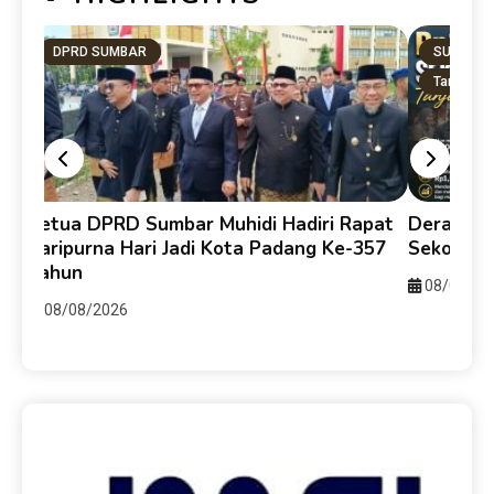
DPRD SUMBAR
SUMBAR
Tanah Dat
y
Ketua DPRD Sumbar Muhidi Hadiri Rapat
Derasnya 
ti
Paripurna Hari Jadi Kota Padang Ke-357
Sekolah 
Tahun
08/08/20
08/08/2026