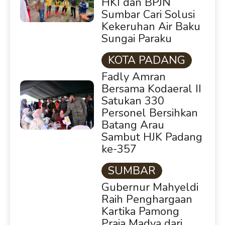
HKI dan BPJN
Sumbar Cari Solusi
Kekeruhan Air Baku
Sungai Paraku
KOTA PADANG
Fadly Amran
Bersama Kodaeral II
Satukan 330
Personel Bersihkan
Batang Arau
Sambut HJK Padang
ke-357
SUMBAR
Gubernur Mahyeldi
Raih Penghargaan
Kartika Pamong
Praja Madya dari