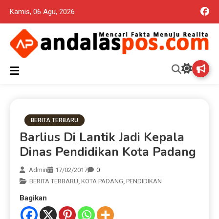
Kamis, 06 Agu, 2026
Mencari Fakta Menuju Realita memuat ragam berita aktual dan
Andalas Pos Situs Berita
terpercaya seputar politik nasional, daerah dan ragam berita
lainnya yang mungkin terlewatkan oleh anda
Terpercaya
BERITA TERBARU
Barlius Di Lantik Jadi Kepala
Dinas Pendidikan Kota Padang
Admin
17/02/2017
0
BERITA TERBARU
,
KOTA PADANG
,
PENDIDIKAN
Bagikan