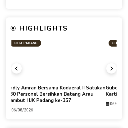
HIGHLIGHTS
KOTA PADANG
SUMBAR
Fadly Amran Bersama Kodaeral II Satukan
Gubernur
330 Personel Bersihkan Batang Arau
Kartika 
Sambut HJK Padang ke-357
06/08/20
06/08/2026