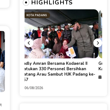
HIGHLIGHTS
KOTA PADANG
SU
g HKI dan
Fadly Amran Bersama Kodaeral II
Guber
keruhan
Satukan 330 Personel Bersihkan
Karti
Batang Arau Sambut HJK Padang ke-
06/0
357
06/08/2026
t