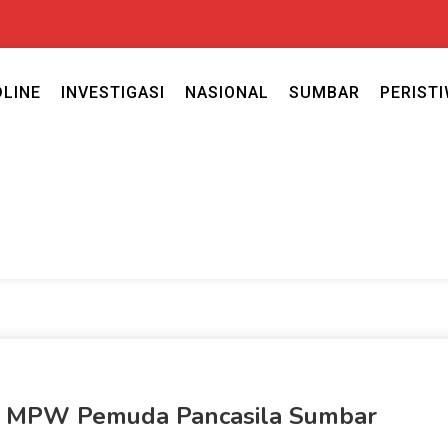
DLINE
INVESTIGASI
NASIONAL
SUMBAR
PERIST
ercaya seputar politik nasional, daerah dan ragam berita lainnya ya
caya
tua MPW Pemuda Pancasila Sumbar