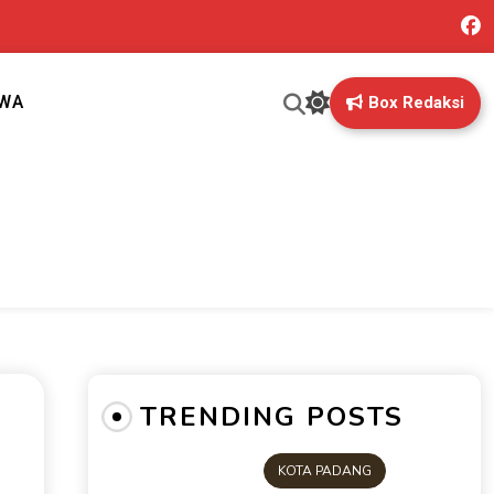
IWA
Box Redaksi
ng mungkin terlewatkan oleh anda
TRENDING POSTS
KOTA PADANG