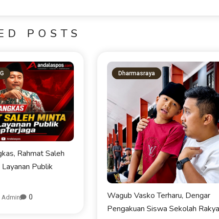
ED POSTS
KOTA PADANG
PDAM
NG
Dharmasraya
Perumda AM Padang Ganden
BPJN Sumbar Cari Solusi Ke
Air Baku Sungai Paraku
kas, Rahmat Saleh
06/08/2026
s Layanan Publik
Wagub Vasko Terharu, Dengar
0
Admin
Pengakuan Siswa Sekolah Rakya