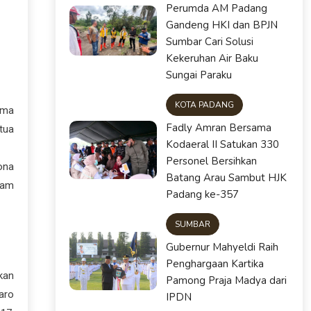
Perumda AM Padang
Gandeng HKI dan BPJN
Sumbar Cari Solusi
Kekeruhan Air Baku
Sungai Paraku
KOTA PADANG
ama
Fadly Amran Bersama
tua
Kodaeral II Satukan 330
Personel Bersihkan
yona
Batang Arau Sambut HJK
lam
Padang ke-357
SUMBAR
Gubernur Mahyeldi Raih
Penghargaan Kartika
kan
Pamong Praja Madya dari
aro
IPDN