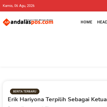
Kamis, 06 Agu, 2026
HOME
HEA
Mencari Fakta Menuju Realita memuat ragam berita aktual dan terp
Andalas Pos Situs Berita Terper
BERITA TERBARU
Erik Hariyona Terpilih Sebagai Ke