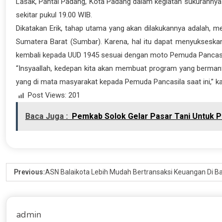
Lasak, Pantai Padang, Kota Padang dalam kegiatan sukuranny
sekitar pukul 19.00 WIB.
Dikatakan Erik, tahap utama yang akan dilakukannya adalah, m
Sumatera Barat (Sumbar). Karena, hal itu dapat menyuksesk
kembali kepada UUD 1945 sesuai dengan moto Pemuda Pancasi
“Insyaallah, kedepan kita akan membuat program yang bermanfa
yang di mata masyarakat kepada Pemuda Pancasila saat ini,” ka
Post Views:
201
Baca Juga :
Pemkab Solok Gelar Pasar Tani Untuk Pe
Previous:
ASN Balaikota Lebih Mudah Bertransaksi Keuangan Di B
admin