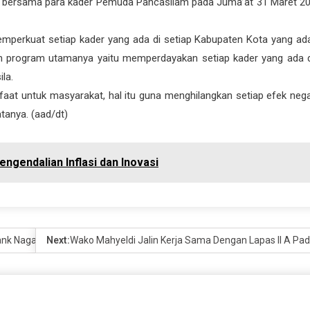
a bersama para kader Pemuda Pancasilam pada Juma’at 31 Maret 20
emperkuat setiap kader yang ada di setiap Kabupaten Kota yang ada
an program utamanya yaitu memperdayakan setiap kader yang ada 
la.
at untuk masyarakat, hal itu guna menghilangkan setiap efek negat
tanya. (aad/dt)
ngendalian Inflasi dan Inovasi
ank Nagari
Next:
Wako Mahyeldi Jalin Kerja Sama Dengan Lapas II A Pa