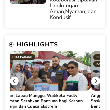
Lingkungan
Aman,Nyaman, dan
Kondusif
HIGHLIGHTS
KOTA PADANG
DPRD SU
KAB. PA
y
Dari Lapau Munggu, Walikota Fadly
Anggota D
Amran Serahkan Bantuan bagi Korban
Sosialis
Banjir dan Cuaca Ekstrem
Bencana 