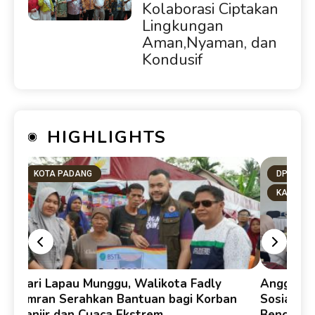
Kolaborasi Ciptakan
Lingkungan
Aman,Nyaman, dan
Kondusif
HIGHLIGHTS
KOTA PADANG
DPRD SU
KAB. PA
y
Dari Lapau Munggu, Walikota Fadly
Anggota D
Amran Serahkan Bantuan bagi Korban
Sosialis
Banjir dan Cuaca Ekstrem
Bencana 