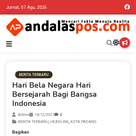
Jumat, 07 Agu, 2026
Mencari Fakta Menuju Realita memuat ragam berita aktual dan
Andalas Pos Situs Berita
terpercaya seputar politik nasional, daerah dan ragam berita
lainnya yang mungkin terlewatkan oleh anda
Terpercaya
BERITA TERBARU
Hari Bela Negara Hari
Bersejarah Bagi Bangsa
Indonesia
Admin
19/12/2017
0
BERITA TERBARU
,
HEADLINE
,
KOTA PADANG
Bagikan