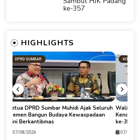
Sambut HJK Padang
ke-357
HIGHLIGHTS
DPRD SUMBAR
KOTA PA
Ketua DPRD Sumbar Muhidi Ajak Seluruh
Walikota
Elemen Bangun Budaya Kewaspadaan
Kendari-
i
Dini Berkantibmas
ke-357 u
07/08/2026
07/08/20