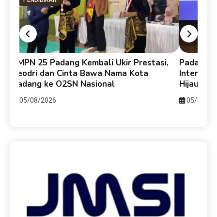
SMPN 25 Padang Kembali Ukir Prestasi,
Padang-H
Veodri dan Cinta Bawa Nama Kota
Internasi
Padang ke O2SN Nasional
Hijau da
05/08/2026
05/08/20