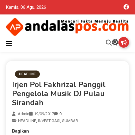
Kamis, 06 Agu, 2026
Mencari Fakta Menuju Realita memuat ragam berita aktual dan
Andalas Pos Situs Berita
terpercaya seputar politik nasional, daerah dan ragam berita
lainnya yang mungkin terlewatkan oleh anda
Terpercaya
HEADLINE
Irjen Pol Fakhrizal Panggil
Pengelola Musik DJ Pulau
Sirandah
Admin
19/09/2017
0
HEADLINE
,
INVESTIGASI
,
SUMBAR
Bagikan