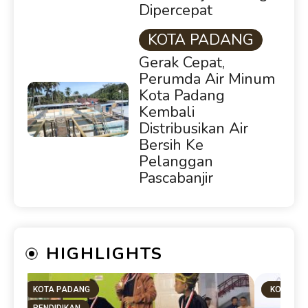
Dipercepat
KOTA PADANG
Gerak Cepat,
Perumda Air Minum
Kota Padang
Kembali
Distribusikan Air
Bersih Ke
Pelanggan
Pascabanjir
HIGHLIGHTS
KOTA PADANG
KOTA PA
PENDIDIKAN