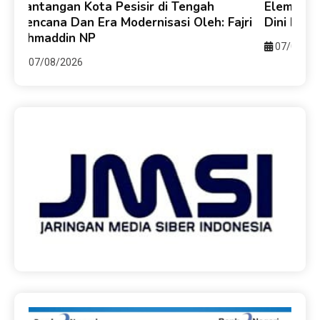
e-
Tantangan Kota Pesisir di Tengah
Elemen B
Bencana Dan Era Modernisasi Oleh: Fajri
Dini Ber
Ahmaddin NP
07/08/20
07/08/2026