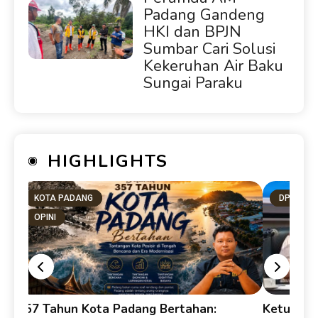
Padang Gandeng
HKI dan BPJN
Sumbar Cari Solusi
Kekeruhan Air Baku
Sungai Paraku
HIGHLIGHTS
KOTA PADANG
DPRD SU
OPINI
357 Tahun Kota Padang Bertahan:
Ketua DP