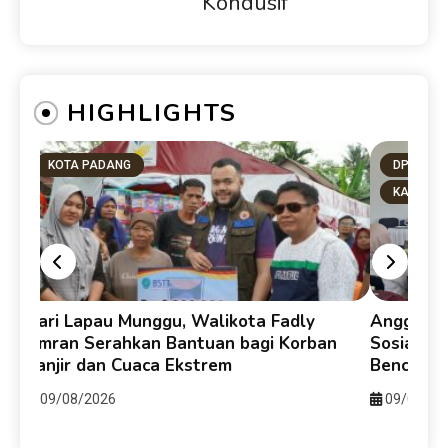
Kondusif
HIGHLIGHTS
KOTA PADANG
DPRD SU
KAB. PA
y
Dari Lapau Munggu, Walikota Fadly
Anggota D
Amran Serahkan Bantuan bagi Korban
Sosialis
Banjir dan Cuaca Ekstrem
Bencana 
09/08/2026
09/08/20