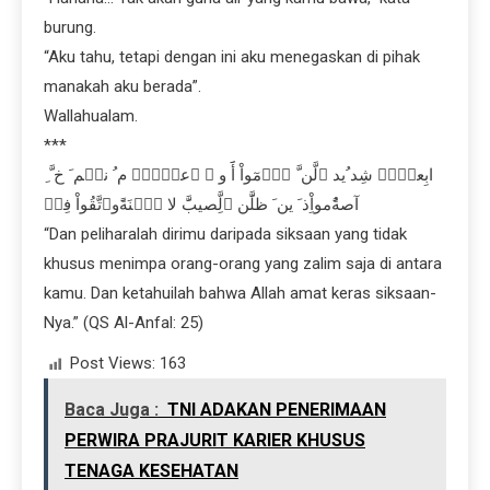
burung.
“Aku tahu, tetapi dengan ini aku menegaskan di pihak
manakah aku berada”.
Wallahualam.
***
ِ ابِعقََۡ شِد ُید ٱلَّن َّ ٱَُمٓواْ أََ و ۡ ٱعلَِۖ۬ م ُ نكۡم َ خ َّ
آصةًُمواِْذ َ ین َ ظلََّن ٱلَِّصیبََّ لا تُ۬نَةًَوٱتَّقُواْ فِتۡ
“Dan peliharalah dirimu daripada siksaan yang tidak
khusus menimpa orang-orang yang zalim saja di antara
kamu. Dan ketahuilah bahwa Allah amat keras siksaan-
Nya.” (QS Al-Anfal: 25)
Post Views:
163
Baca Juga :
TNI ADAKAN PENERIMAAN
PERWIRA PRAJURIT KARIER KHUSUS
TENAGA KESEHATAN