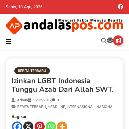
Senin, 10 Agu, 2026
Mencari Fakta Menuju Realita memuat ragam berita aktual dan
Andalas Pos Situs Berita
terpercaya seputar politik nasional, daerah dan ragam berita
lainnya yang mungkin terlewatkan oleh anda
Terpercaya
BERITA TERBARU
Izinkan LGBT Indonesia
Tunggu Azab Dari Allah SWT.
Admin
16/12/2017
0
BERITA TERBARU
,
HEADLINE
,
INTERNASIONAL
,
NASIONAL
Bagikan