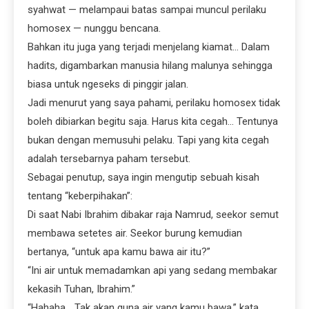
syahwat — melampaui batas sampai muncul perilaku
homosex — nunggu bencana.
Bahkan itu juga yang terjadi menjelang kiamat… Dalam
hadits, digambarkan manusia hilang malunya sehingga
biasa untuk ngeseks di pinggir jalan.
Jadi menurut yang saya pahami, perilaku homosex tidak
boleh dibiarkan begitu saja. Harus kita cegah… Tentunya
bukan dengan memusuhi pelaku. Tapi yang kita cegah
adalah tersebarnya paham tersebut.
Sebagai penutup, saya ingin mengutip sebuah kisah
tentang “keberpihakan”:
Di saat Nabi Ibrahim dibakar raja Namrud, seekor semut
membawa setetes air. Seekor burung kemudian
bertanya, “untuk apa kamu bawa air itu?”
“Ini air untuk memadamkan api yang sedang membakar
kekasih Tuhan, Ibrahim.”
“Hahaha… Tak akan guna air yang kamu bawa,” kata