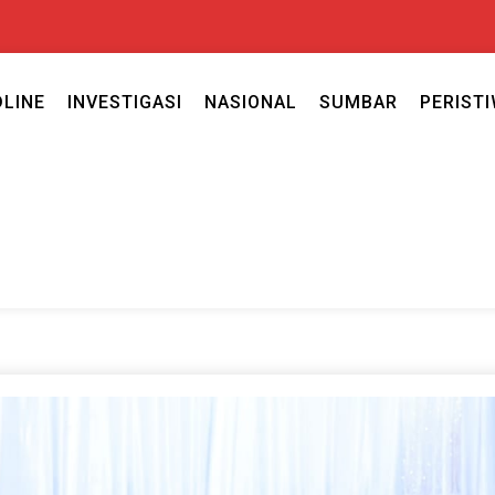
DLINE
INVESTIGASI
NASIONAL
SUMBAR
PERIST
ercaya seputar politik nasional, daerah dan ragam berita lainnya ya
caya