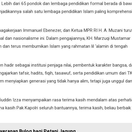
 Lebih dari 65 pondok dan lembaga pendidikan formal berada di baw
jadikannya salah satu lembaga pendidikan Islam paling komprehens
KOTA PADANG
PDAM
nagakerjaan Immanuel Ebenezer, dan Ketua MPR RI H. A. Muzani turu
ual dan nasionalisme ini. Dalam pengajiannya, KH. Marzuqi Mustamar
dan terus membumikan Islam yang rahmatan lil ‘alamin di tengah
 hadir sebagai institusi penjaga nilai, pembentuk karakter bangsa, d
arkan tafsir, hadits, fiqih, tasawuf, serta pendidikan umum dari T
Perumda AM Padang Ganden
m menyiapkan generasi yang tidak hanya alim, tetapi juga unggul da
BPJN Sumbar Cari Solusi Ke
Air Baku Sungai Paraku
06/08/2026
iuddin Izza menyampaikan rasa terima kasih mendalam atas perhati
ma kasih Pak Kapolri seluruh bantuannya, terima kasih, beliau berbaik
nyerapan Bulog bagi Petani Jagung