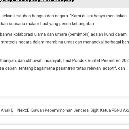
elain keutuhan bangsa dan negara. “Kami di sini hanya menitipkan
etarkan suasana malam haul yang penuh kehangatan.
at bahwa kolaborasi ulama dan umara (pemimpin) adalah kunci dalam
ra strategis negara dalam membina umat dan menangkal berbagai ben
aniyah, dan ukhuwah insaniyah, haul Pondok Buntet Pesantren 202
asa depan, tentang bagaimana pesantren tetap relevan, adaptif, dan
 Anak Lewat Program Inovatif
Next:
Di Bawah Kepemimpinan Jenderal Sigit, Ketua PBNU Ak