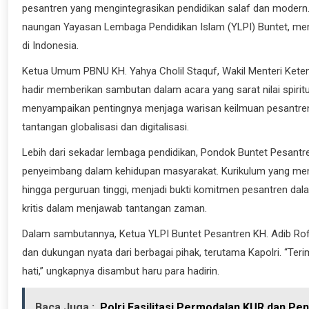
pesantren yang mengintegrasikan pendidikan salaf dan modern.
naungan Yayasan Lembaga Pendidikan Islam (YLPI) Buntet, men
di Indonesia.
Ketua Umum PBNU KH. Yahya Cholil Staquf, Wakil Menteri Kete
hadir memberikan sambutan dalam acara yang sarat nilai spirit
menyampaikan pentingnya menjaga warisan keilmuan pesantren 
tantangan globalisasi dan digitalisasi.
Lebih dari sekadar lembaga pendidikan, Pondok Buntet Pesantren
penyeimbang dalam kehidupan masyarakat. Kurikulum yang mengaj
hingga perguruan tinggi, menjadi bukti komitmen pesantren dala
kritis dalam menjawab tantangan zaman.
Dalam sambutannya, Ketua YLPI Buntet Pesantren KH. Adib Rof
dan dukungan nyata dari berbagai pihak, terutama Kapolri. “Teri
hati,” ungkapnya disambut haru para hadirin.
Baca Juga :
Polri Fasilitasi Permodalan KUR dan Pe