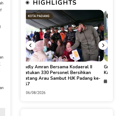
HIGHLIGHTS
ah
if
KOTA PADANG
SU
t
an
K
g HKI dan
Fadly Amran Bersama Kodaeral II
Guber
n
keruhan
Satukan 330 Personel Bersihkan
Karti
Batang Arau Sambut HJK Padang ke-
06/0
357
an
06/08/2026