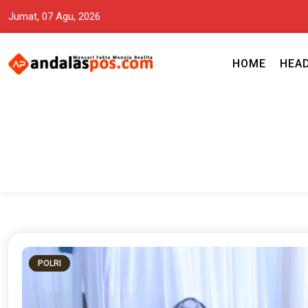
Jumat, 07 Agu, 2026
HOME
HEA
Mencari Fakta Menuju Realita memuat ragam berita aktual dan terp
Andalas Pos Situs Berita Terper
POLRI