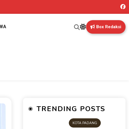
IWA
Box Redaksi
ng mungkin terlewatkan oleh anda
TRENDING POSTS
KOTA PADANG