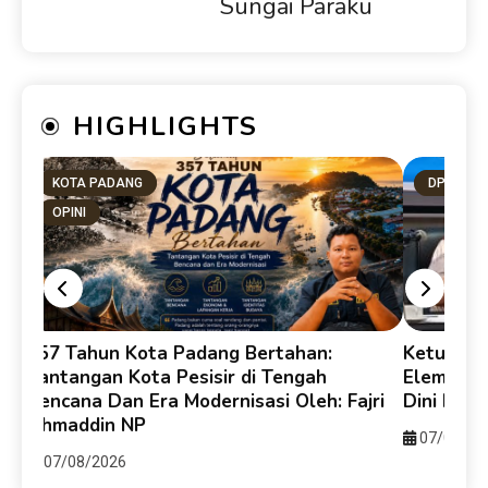
Sungai Paraku
HIGHLIGHTS
KOTA PADANG
DPRD SU
OPINI
357 Tahun Kota Padang Bertahan:
Ketua DP
e-
Tantangan Kota Pesisir di Tengah
Elemen B
Bencana Dan Era Modernisasi Oleh: Fajri
Dini Ber
Ahmaddin NP
07/08/20
07/08/2026