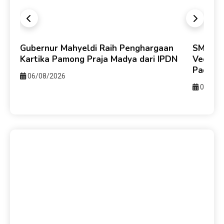
Gubernur Mahyeldi Raih Penghargaan
SMPN 25
Kartika Pamong Praja Madya dari IPDN
Veodri
Padang
06/08/2026
05/08/