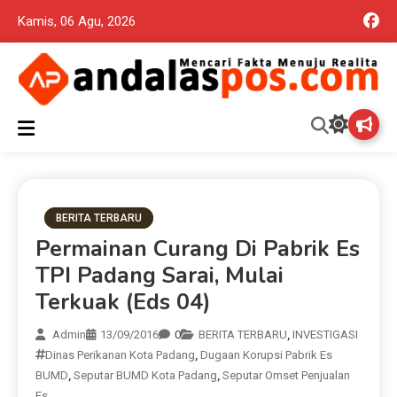
Kamis, 06 Agu, 2026
Mencari Fakta Menuju Realita memuat ragam berita aktual dan
Andalas Pos Situs Berita
terpercaya seputar politik nasional, daerah dan ragam berita
lainnya yang mungkin terlewatkan oleh anda
Terpercaya
BERITA TERBARU
Permainan Curang Di Pabrik Es
TPI Padang Sarai, Mulai
Terkuak (Eds 04)
Admin
13/09/2016
0
BERITA TERBARU
,
INVESTIGASI
Dinas Perikanan Kota Padang
,
Dugaan Korupsi Pabrik Es
BUMD
,
Seputar BUMD Kota Padang
,
Seputar Omset Penjualan
Es