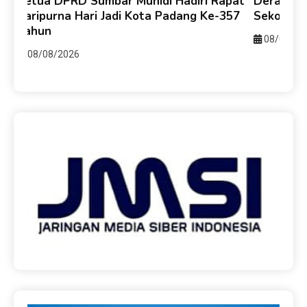
y
Ketua DPRD Sumbar Muhidi Hadiri Rapat
Derasnya 
ti
Paripurna Hari Jadi Kota Padang Ke-357
Sekolah 
Tahun
08/08/20
08/08/2026