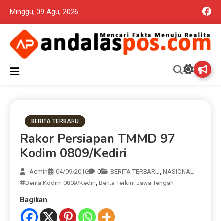
Minggu, 09 Agu, 2026
Mencari Fakta Menuju Realita memuat ragam berita aktual dan
Andalas Pos Situs Berita
terpercaya seputar politik nasional, daerah dan ragam berita
lainnya yang mungkin terlewatkan oleh anda
Terpercaya
BERITA TERBARU
Rakor Persiapan TMMD 97
Kodim 0809/Kediri
Admin
04/09/2016
0
BERITA TERBARU
,
NASIONAL
Berita Kodim 0809/Kediri
,
Berita Terkini Jawa Tengah
Bagikan