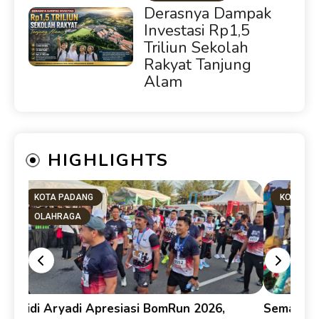
Derasnya Dampak
Investasi Rp1,5
Triliun Sekolah
Rakyat Tanjung
Alam
HIGHLIGHTS
KOTA PADANG
KOTA PA
OLAHRAGA
Didi Aryadi Apresiasi BomRun 2026,
Semarakk