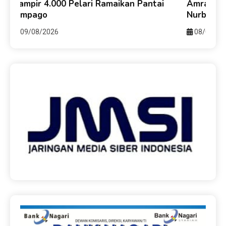
Hampir 4.000 Pelari Ramaikan Pantai
Amran Le
f
Cimpago
Nurbaya 
09/08/2026
08/08/20