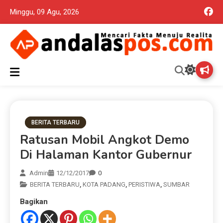
Minggu, 09 Agu, 2026
Mencari Fakta Menuju Realita memuat ragam berita aktual dan
Andalas Pos Situs Berita
terpercaya seputar politik nasional, daerah dan ragam berita
lainnya yang mungkin terlewatkan oleh anda
Terpercaya
BERITA TERBARU
Ratusan Mobil Angkot Demo
Di Halaman Kantor Gubernur
Admin
12/12/2017
0
BERITA TERBARU
,
KOTA PADANG
,
PERISTIWA
,
SUMBAR
Bagikan