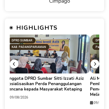
Cimpago
HIGHLIGHTS
DPRD SUMBAR
DPRD SU
KAB. PADANGPARIAMAN
Pasaman 
Anggota DPRD Sumbar Sitti Izzati Aziz
Ali Muda 
Sosialisasikan Perda Penanggulangan
Pemberda
Bencana kepada Masyarakat Ketaping
Pemerint
Melintan
09/08/2026
09/08/20