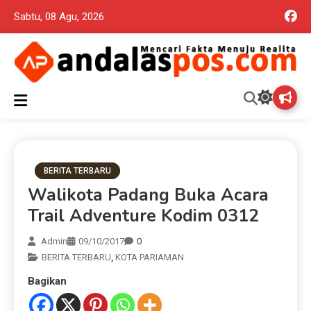
Sabtu, 08 Agu, 2026
Mencari Fakta Menuju Realita memuat ragam berita aktual dan
Andalas Pos Situs Berita
terpercaya seputar politik nasional, daerah dan ragam berita
lainnya yang mungkin terlewatkan oleh anda
Terpercaya
BERITA TERBARU
Walikota Padang Buka Acara
Trail Adventure Kodim 0312
Admin
09/10/2017
0
BERITA TERBARU
,
KOTA PARIAMAN
Bagikan