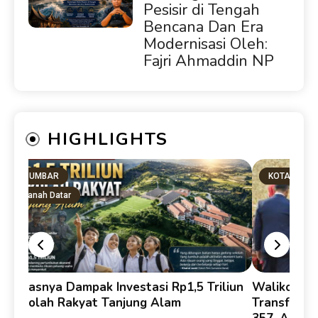
Pesisir di Tengah
Bencana Dan Era
Modernisasi Oleh:
Fajri Ahmaddin NP
HIGHLIGHTS
SUMBAR
KOTA PADA
Tanah Datar
Derasnya Dampak Investasi Rp1,5 Triliun
Walikota F
Sekolah Rakyat Tanjung Alam
Transforma