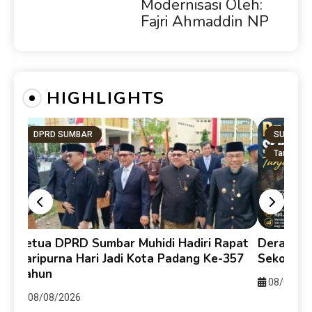
Modernisasi Oleh:
Fajri Ahmaddin NP
HIGHLIGHTS
DPRD SUMBAR
SUMBAR
Tanah Dat
y
Ketua DPRD Sumbar Muhidi Hadiri Rapat
Derasnya 
ti
Paripurna Hari Jadi Kota Padang Ke-357
Sekolah 
Tahun
08/08/20
08/08/2026