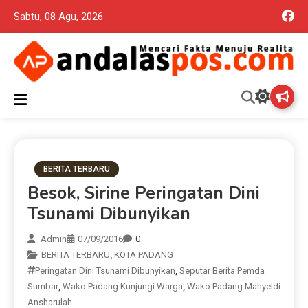
Sabtu, 08 Agu, 2026
Mencari Fakta Menuju Realita memuat ragam berita aktual dan
Andalas Pos Situs Berita
terpercaya seputar politik nasional, daerah dan ragam berita
lainnya yang mungkin terlewatkan oleh anda
Terpercaya
BERITA TERBARU
Besok, Sirine Peringatan Dini
Tsunami Dibunyikan
Admin
07/09/2016
0
BERITA TERBARU
,
KOTA PADANG
Peringatan Dini Tsunami Dibunyikan
,
Seputar Berita Pemda
Sumbar
,
Wako Padang Kunjungi Warga
,
Wako Padang Mahyeldi
Ansharulah