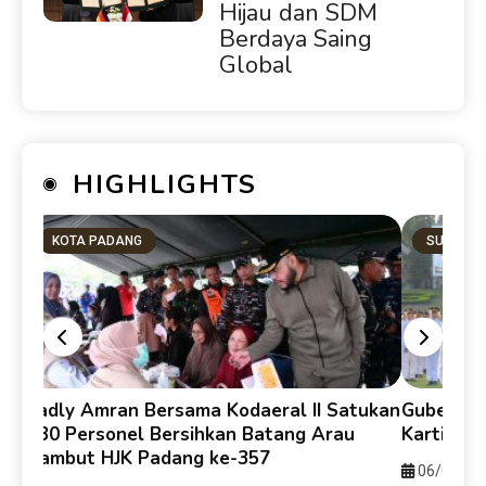
Hijau dan SDM
Berdaya Saing
Global
HIGHLIGHTS
KOTA PADANG
SUMBAR
Fadly Amran Bersama Kodaeral II Satukan
Gubernur
330 Personel Bersihkan Batang Arau
Kartika 
Sambut HJK Padang ke-357
06/08/20