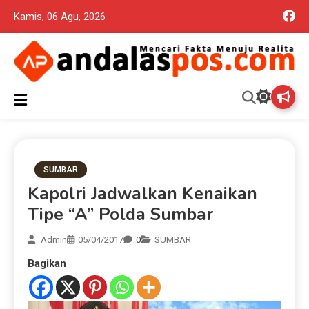
Kamis, 06 Agu, 2026
Mencari Fakta Menuju Realita memuat ragam berita aktual dan
Andalas Pos Situs Berita
terpercaya seputar politik nasional, daerah dan ragam berita
lainnya yang mungkin terlewatkan oleh anda
Terpercaya
SUMBAR
Kapolri Jadwalkan Kenaikan
Tipe “A” Polda Sumbar
Admin
05/04/2017
0
SUMBAR
Bagikan